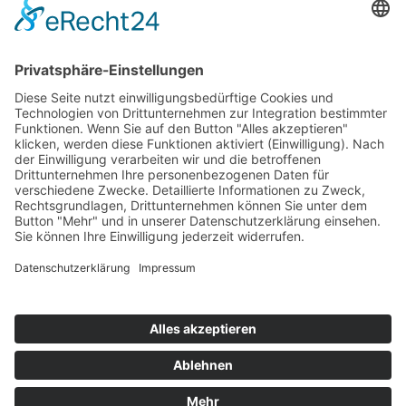
Top 100
Hot 50
Top Neueinsteiger
Highscores
Jahrescharts
Top 100
Hot 50
Top Neueinsteiger
Highscores
Jahrescharts
DJ-Promo buchen