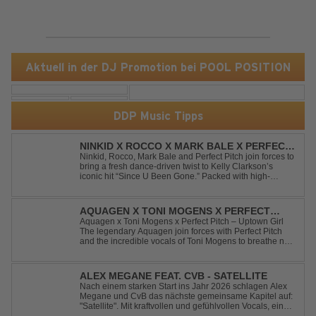
Aktuell in der DJ Promotion bei POOL POSITION
DDP Music Tipps
NINKID X ROCCO X MARK BALE X PERFECT
PITCH - SINCE U BEEN GONE
Ninkid, Rocco, Mark Bale and Perfect Pitch join forces to
bring a fresh dance-driven twist to Kelly Clarkson’s
iconic hit “Since U Been Gone.” Packed with high-
energy beats, uplifting vibes and a festival-ready sound,
this cover is built for peak-time sets, radio rotations and
every dancefloor ...
AQUAGEN X TONI MOGENS X PERFECT
PITCH - UPTOWN GIRL
Aquagen x Toni Mogens x Perfect Pitch – Uptown Girl
The legendary Aquagen join forces with Perfect Pitch
and the incredible vocals of Toni Mogens to breathe new
life into Billy Joel's timeless classic "Uptown Girl."
Combining a bouncy bassline and a fresh, feel-good
production, this modern da...
ALEX MEGANE FEAT. CVB - SATELLITE
Nach einem starken Start ins Jahr 2026 schlagen Alex
Megane und CvB das nächste gemeinsame Kapitel auf:
"Satellite". Mit kraftvollen und gefühlvollen Vocals, einer