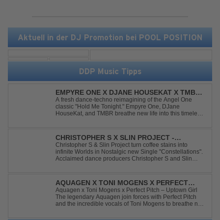
Aktuell in der DJ Promotion bei POOL POSITION
DDP Music Tipps
EMPYRE ONE X DJANE HOUSEKAT X TMBR -
HOLD ME TONIGHT
A fresh dance-techno reimagining of the Angel One
classic "Hold Me Tonight." Empyre One, DJane
HouseKat, and TMBR breathe new life into this timeless
anthem with driving beats, powerful drops, and an
energetic modern production. Blending nostalgia with
contemporary dancefloor energy, this cover...
CHRISTOPHER S X SLIN PROJECT -
CONSTELLATIONS
Christopher S & Slin Project turn coffee stains into
infinite Worlds in Nostalgic new Single "Constellations".
Acclaimed dance producers Christopher S and Slin
Project have joined forces once again to deliver their
highly anticipated new single, "Constellations." Moving
away from standard club ...
AQUAGEN X TONI MOGENS X PERFECT
PITCH - UPTOWN GIRL
Aquagen x Toni Mogens x Perfect Pitch – Uptown Girl
The legendary Aquagen join forces with Perfect Pitch
and the incredible vocals of Toni Mogens to breathe new
life into Billy Joel's timeless classic "Uptown Girl."
Combining a bouncy bassline and a fresh, feel-good