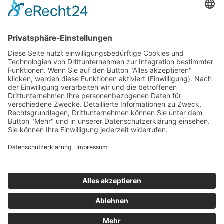
Top 100
Hot 50
Top Neueinsteiger
Highscores
Jahrescharts
Top 100
Hot 50
Top Neueinsteiger
Highscores
Jahrescharts
DJ-Promo buchen