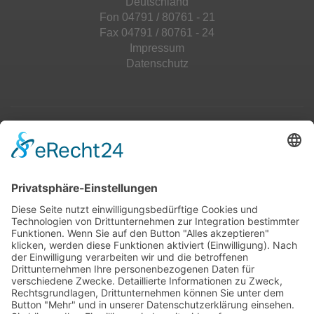
Deutschland
Fon 04791 / 80761 - 21
Fax 04791 / 80761 - 24
Impressum
Datenschutz
Top 100
Hot 50
Top Neueinsteiger
Highscores
Jahrescharts
Top 100
Hot 50
Top Neueinsteiger