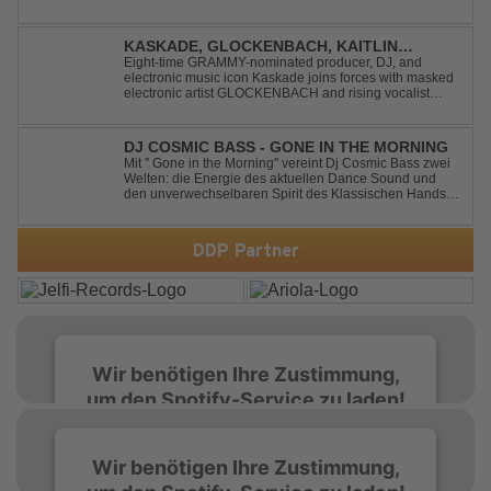
und dem Gefühl, über das Gewöhnliche
hinauszublicken. Bekannt für seine einzigartige
Verbindung aus Dance, House und elektronische...
KASKADE, GLOCKENBACH, KAITLIN
ARAGON - RUNAWAY
Eight-time GRAMMY-nominated producer, DJ, and
electronic music icon Kaskade joins forces with masked
electronic artist GLOCKENBACH and rising vocalist
Kaitlin Aragon for their new collaboration “Runaway,”
arriving July 31st. The track marks the fourth single from
Kaskade’s forthcoming ORIGIN...
DJ COSMIC BASS - GONE IN THE MORNING
Mit '' Gone in the Morning'' vereint Dj Cosmic Bass zwei
Welten: die Energie des aktuellen Dance Sound und
den unverwechselbaren Spirit des Klassischen Hands
Up. Ein Soundtrack für eine unvergessliche Nacht!
DDP Partner
Wir benötigen Ihre Zustimmung,
um den Spotify-Service zu laden!
Wir verwenden Spotify, um Inhalte
Wir benötigen Ihre Zustimmung,
einzubetten. Dieser Service kann Daten zu