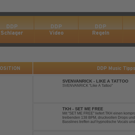
DDP
DDP
DDP
Schlager
Video
Regeln
 POSITION
DDP Music Tipp
SVENVANRICK - LIKE A TATTOO
SVENVANRICK "Like A Tattoo"
TKH - SET ME FREE
Mit "SET ME FREE" liefert TKH einen kompr
treibenden 138 BPM, druckvollen Drops und
Basslines treffen auf hypnotische Vocals un
konsequent bis zu den Drops nach oben schra