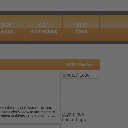
DDP
DDP
DDP
Apps
Anmeldung
Feed
s
DDP Partner
omisslosen Bass-House-Track mit
 maximaler Club-Energie. Markante
d einen Build-up, der die Spannung
ubt. Der Track hat die no...