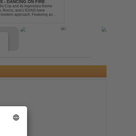
S - DANCING ON FIRE
ills Cop and its legendary theme
ch, Rocco, and L’EXAIS have
h, modern approach. Featuring an
tion style, they respectf...
e
s
e