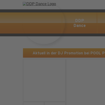
DDP
Dance
Aktuell in der DJ Promotion bei POOL