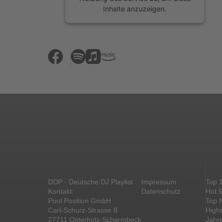
Inhalte anzuzeigen.
Mehr Informationen
Akzeptieren
powered by
Usercentrics Consent
Management Platform
&
eRecht24
DDP - Deutsche DJ Playlist
Impressum
Top 
Kontakt:
Datenschutz
Hot 
Pool Position GmbH
Top 
Carl-Schurz-Strasse 8
High
27711 Osterholz-Scharmbeck
Jahr