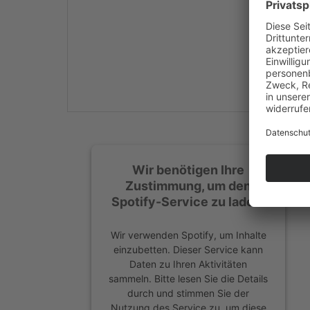
Mehr Informationen
Akzeptieren
powered by
Usercentrics
Consent Management
Platform
&
eRecht24
Wir benötigen Ihre
Zustimmung, um den
Spotify-Service zu laden!
Wir verwenden Spotify, um Inhalte
einzubetten. Dieser Service kann
Daten zu Ihren Aktivitäten
sammeln. Bitte lesen Sie die Details
durch und stimmen Sie der
Nutzung des Service zu, um diese