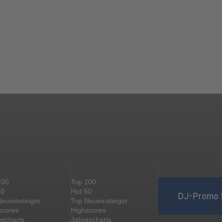
100
Top 100
50
Hot 50
DJ-Promo 
Neueinsteiger
Top Neueinsteiger
scores
Highscores
escharts
Jahrescharts