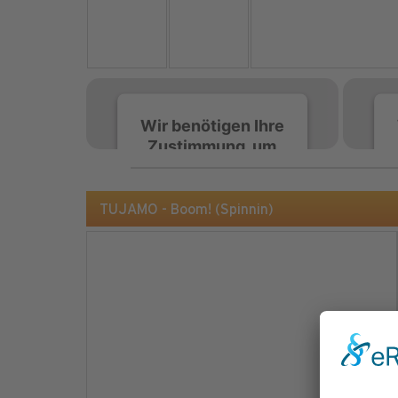
Wir benötigen Ihre
Zustimmung, um
den Spotify-
Service zu laden!
TUJAMO - Boom! (Spinnin)
Wir verwenden Spotify,
um Inhalte einzubetten.
Dieser Service kann
Daten zu Ihren
Aktivitäten sammeln.
Bitte lesen Sie die Details
durch und stimmen Sie
der Nutzung des Service
zu, um diese Inhalte
anzuzeigen.