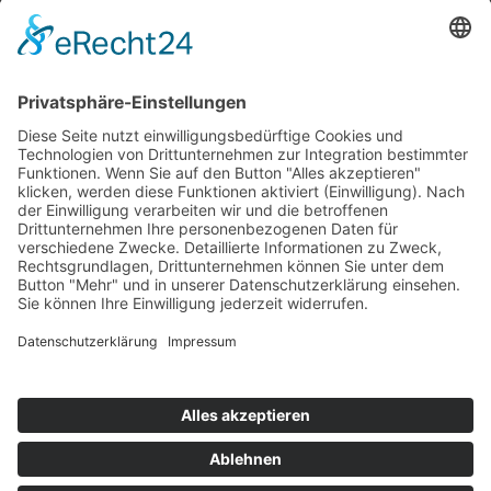
Top 100
Hot 50
Top Neueinsteiger
Highscores
Jahrescharts
Top 100
Hot 50
Top Neueinsteiger
Highscores
Jahrescharts
DJ-Promo buchen