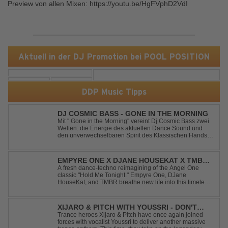
Preview von allen Mixen: https://youtu.be/HgFVphD2VdI
Aktuell in der DJ Promotion bei POOL POSITION
DDP Music Tipps
DJ COSMIC BASS - GONE IN THE MORNING
Mit '' Gone in the Morning'' vereint Dj Cosmic Bass zwei
Welten: die Energie des aktuellen Dance Sound und
den unverwechselbaren Spirit des Klassischen Hands
Up. Ein Soundtrack für eine unvergessliche Nacht!
EMPYRE ONE X DJANE HOUSEKAT X TMBR -
HOLD ME TONIGHT
A fresh dance-techno reimagining of the Angel One
classic "Hold Me Tonight." Empyre One, DJane
HouseKat, and TMBR breathe new life into this timeless
anthem with driving beats, powerful drops, and an
energetic modern production. Blending nostalgia with
contemporary dancefloor energy, this cover...
XIJARO & PITCH WITH YOUSSRI - DON'T
YOU WORRY CHILD
Trance heroes Xijaro & Pitch have once again joined
forces with vocalist Youssri to deliver another massive