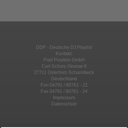
Ihren Aktivitäten sammeln. Bitte lesen Sie die
Mehr Informationen
powered by
Usercentrics Consent
Details durch und stimmen Sie der Nutzung
Management Platform
&
eRecht24
des Service zu, um diese Inhalte anzuzeigen.
Akzeptieren
Mehr Informationen
powered by
Usercentrics Consent
Management Platform
&
eRecht24
Akzeptieren
DDP - Deutsche DJ Playlist
powered by
Usercentrics Consent
Kontakt:
Management Platform
&
eRecht24
Pool Position GmbH
Carl-Schurz-Strasse 8
27711 Osterholz-Scharmbeck
Deutschland
Fon 04791 / 80761 - 21
Fax 04791 / 80761 - 24
Impressum
Datenschutz