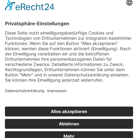
Top 100
Hot 50
Top Neueinsteiger
Highscores
Jahrescharts
Top 100
Hot 50
Top Neueinsteiger
Highscores
Jahrescharts
DJ-Promo buchen