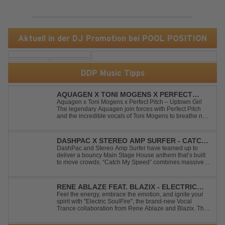
Aktuell in der DJ Promotion bei POOL POSITION
DDP Music Tipps
AQUAGEN X TONI MOGENS X PERFECT
PITCH - UPTOWN GIRL
Aquagen x Toni Mogens x Perfect Pitch – Uptown Girl
The legendary Aquagen join forces with Perfect Pitch
and the incredible vocals of Toni Mogens to breathe new
life into Billy Joel's timeless classic "Uptown Girl."
Combining a bouncy bassline and a fresh, feel-good
production, this modern da...
DASHPAC X STEREO AMP SURFER - CATCH
MY SPEED
DashPac and Stereo Amp Surfer have teamed up to
deliver a bouncy Main Stage House anthem that’s built
to move crowds. “Catch My Speed” combines massive
lead sounds, pumping basslines, and infectious energy
into one festival-ready package. Packed with peak-time
vibes and unstoppable momentum, th...
RENE ABLAZE FEAT. BLAZIX - ELECTRIC
SOULFIRE
Feel the energy, embrace the emotion, and ignite your
spirit with "Electric SoulFire", the brand-new Vocal
Trance collaboration from Rene Ablaze and Blazix. This
release delivers two unique journeys through the world
of uplifting melodies and powerful vocals. Classic