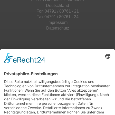
Deutschland
Fon 04791 / 80761 - 21
Fax 04791 / 80761 - 24
Impressum
Datenschutz
Top 100
Hot 50
Top Neueinsteiger
Highscores
Jahrescharts
Top 100
Hot 50
Top Neueinsteiger