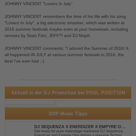
JOHNNY VINCENT "Lovers In July"
JOHNNY VINCENT remembers the time of his life with his song
"Lovers In July", a big electronic smasher, which was written at
2016 summer festivals maybe even at your hometown, including
remixes by Sean Finn, JEFF?! and DJ Maph.
JOHNNY VINCENT comments: "I adored the Summer of 2016! It
all happened IN JULY at various summer festivals in 2016, the
best I've ever had ;-)
Aktuell in der DJ Promotion bei POOL POSITION
DDP Music Tipps
DJ SEQUENZA X ENERDIZER X EMPYRE ONE
- UNTIL THE MORNING LIGHT
Get ready for pure mainstage madness! DJ Sequenza,
Enerdizer and Empyre One deliver a massive Techno