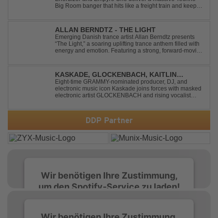
Big Room banger that hits like a freight train and keeps
the energy at maximum from the first kick to the final
drop. Packed with explosive synths, pounding basslines
and an unstoppable festival...
ALLAN BERNDTZ - THE LIGHT
Emerging Danish trance artist Allan Berndtz presents
“The Light,” a soaring uplifting trance anthem filled with
energy and emotion. Featuring a strong, forward-moving
melody, the track showcases the signature quality and
spirit of a Future Sequence release.
KASKADE, GLOCKENBACH, KAITLIN
ARAGON - RUNAWAY
Eight-time GRAMMY-nominated producer, DJ, and
electronic music icon Kaskade joins forces with masked
electronic artist GLOCKENBACH and rising vocalist
Kaitlin Aragon for their new collaboration “Runaway,”
arriving July 31st. The track marks the fourth single from
Kaskade’s forthcoming ORIGIN...
DDP Partner
Wir benötigen Ihre Zustimmung,
um den Spotify-Service zu laden!
Wir verwenden Spotify, um Inhalte
Wir benötigen Ihre Zustimmung,