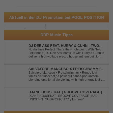
Aktuell in der DJ Promotion bei POOL POSITION
DDP Music Tipps
DJ DEE ASS FEAT. HURRY & CUHN - TWO
LEFT SHOES
No rhythm? Perfect. That’s the whole point. With "Two
Left Shoes", DJ Dee Ass teams up with Hurry & Cuhn to
deliver a high-voltage electro house anthem built for
chaotic dancefloors and unforgettable nights. Loud,
unapologetic, and irresistibly catchy, this track turns
clumsiness into confid...
SALVATORE MANCUSO X FREISCHWIMMER
X RENEE - RICOCHET
Salvatore Mancuso x Freischwimmer x Renee join
forces on "Ricochet," a powerful dance-pop anthem
blending emotional storytelling with high-energy festival
production. Inspired by Bruce Springsteen's For You, the
track transforms a timeless theme into a fresh, modern
dance experience. Crafted by...
DJANE HOUSEKAT | GROOVE COVERAGE |
BAD UNICORN | SUGAR3ITCH - CRY FOR
DJANE HOUSEKAT | GROOVE COVERAGE | BAD
UNICORN | SUGAR3ITCH "Cry For You"
YOU