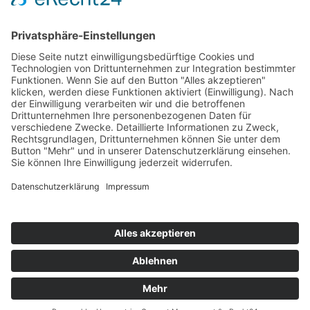
Top Neueinsteiger
Highscores
Jahrescharts
Top 100
Hot 50
Top Neueinsteiger
Highscores
Jahrescharts
DJ-Promo buchen