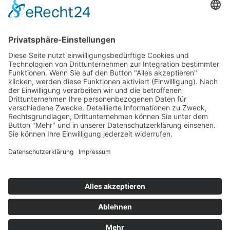
Top 100
Hot 50
Top Neueinsteiger
Highscores
Jahrescharts
Top 100
Hot 50
Top Neueinsteiger
Highscores
Jahrescharts
DJ-Promo buchen