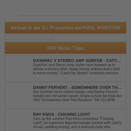
Aktuell in der DJ Promotion bei POOL POSITION
DDP Music Tipps
DASHPAC X STEREO AMP SURFER - CATCH
MY SPEED
DashPac and Stereo Amp Surfer have teamed up to
deliver a bouncy Main Stage House anthem that’s built
to move crowds. “Catch My Speed” combines massive
lead sounds, pumping basslines, and infectious energy
into one festival-ready package. Packed with peak-time
vibes and unstoppable momentum, th...
DANNY FERVENT - SOMEWHERE OVER THE
RAINBOW
Der Sommer ist im vollem Gange, und Danny Fervent
meldet sich mit seiner neuen Single zurück.Sie trägt den
Titel "Somewhere Over The Rainbow“. Mit 133 BPM
entfaltet sich ein melodischer Trance Sound, der durch
seine atmosphärische Dichte und mitreißende Dynamik
überzeugt. Kraftvolle, zugleich g...
RAY KNOX - CHASING LIGHT
Turn up the volume! Ray Knox unleashes "Chasing
Light", an explosive Bigroom banger packed with catchy
vocals, uplifting energy, and a massive party vibe.