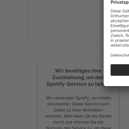
Mehr Informationen
Akzeptieren
powered by
Usercentrics
Consent Management
Platform
&
eRecht24
Wir benötigen Ihre
Zustimmung, um den
Spotify-Service zu laden!
Wir verwenden Spotify, um Inhalte
einzubetten. Dieser Service kann
Daten zu Ihren Aktivitäten
sammeln. Bitte lesen Sie die Details
durch und stimmen Sie der
Nutzung des Service zu, um diese