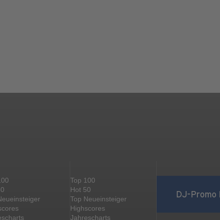
100
Top 100
50
Hot 50
DJ-Promo 
Neueinsteiger
Top Neueinsteiger
scores
Highscores
escharts
Jahrescharts