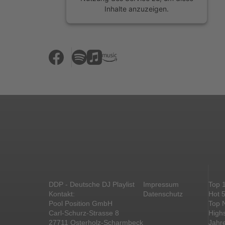
Inhalte anzuzeigen.
Mehr Informationen
Akzeptieren
powered by
Usercentrics Consent
Management Platform
&
eRecht24
DDP - Deutsche DJ Playlist
Impressum
Top 
Kontakt:
Datenschutz
Hot 
Pool Position GmbH
Top 
Carl-Schurz-Strasse 8
High
27711 Osterholz-Scharmbeck
Jahr