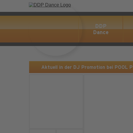
DDP
Dance
Aktuell in der DJ Promotion bei POOL