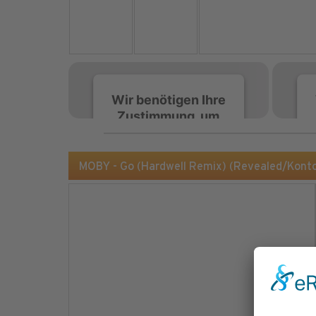
Wir benötigen Ihre
Zustimmung, um
den Spotify-
Service zu laden!
MOBY - Go (Hardwell Remix) (Revealed/Kont
Wir verwenden Spotify,
um Inhalte einzubetten.
Dieser Service kann
Daten zu Ihren
Aktivitäten sammeln.
Bitte lesen Sie die Details
durch und stimmen Sie
der Nutzung des Service
zu, um diese Inhalte
anzuzeigen.