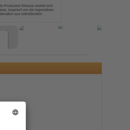
p-Produzent Airwaze meldet sich
ise, inspiriert von der legendären
mbination aus mitreißenden
emotionalen Vocals fängt der Track
e
s
e