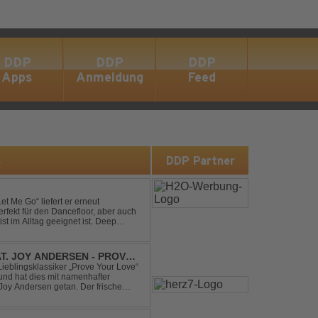
DDP
DDP
DDP
Apps
Anmeldung
Feed
s
DDP Partner
et Me Go“ liefert er erneut
rfekt für den Dancefloor, aber auch
st im Alltag geeignet ist. Deep
nt sein, was als Nächstes...
AT. JOY ANDERSEN - PROVE
Lieblingsklassiker „Prove Your Love“
und hat dies mit namenhafter
oy Andersen getan. Der frische
ert direkt wieder zum tanz...