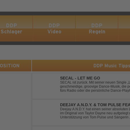
DDP
DDP
DDP
Schlager
Video
Regeln
 POSITION
DDP Music Tipp
SECAL - LET ME GO
SECAL ist zurück. Mit seiner neuen Single „L
geschmeidige, groovige Dance-Musik, die pe
fürs Radio oder die persönliche Dance-Playli
House trifft auf Dance-Pop – man darf gespan
DEEJAY A.N.D.Y. & TOM PULSE FE
YOUR LOVE
Deejay A.N.D.Y. hat einen seiner absoluten 
im Original von Taylor Dayne neu aufgelegt 
Unterstützung von Tom Pulse und Sängerin J
Sound für einen weltweit bekannten Hit animi