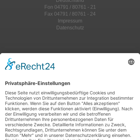
Deutschland
Fon 04791 / 80761 - 21
Fax 04791 / 80761 - 24
Impressum
Datenschutz
Top 100
Hot 50
Top Neueinsteiger
Highscores
Jahrescharts
Top 100
Hot 50
Top Neueinsteiger