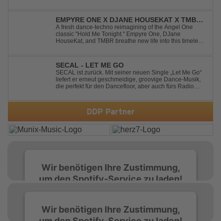
Designed to dominate dancefloors and festival stages
alike. A guaranteed crowd-pleaser and party starter!
EMPYRE ONE X DJANE HOUSEKAT X TMBR -
HOLD ME TONIGHT
A fresh dance-techno reimagining of the Angel One
classic "Hold Me Tonight." Empyre One, DJane
HouseKat, and TMBR breathe new life into this timeless
anthem with driving beats, powerful drops, and an
energetic modern production. Blending nostalgia with
contemporary dancefloor energy, this cover...
SECAL - LET ME GO
SECAL ist zurück. Mit seiner neuen Single „Let Me Go“
liefert er erneut geschmeidige, groovige Dance-Musik,
die perfekt für den Dancefloor, aber auch fürs Radio
oder die persönliche Dance-Playlist im Alltag geeignet
ist. Deep House trifft auf Dance-Pop – man darf
gespannt sein, was als Nächstes...
DDP Partner
Wir benötigen Ihre Zustimmung,
um den Spotify-Service zu laden!
Wir verwenden Spotify, um Inhalte
Wir benötigen Ihre Zustimmung,
einzubetten. Dieser Service kann Daten zu
um den Spotify-Service zu laden!