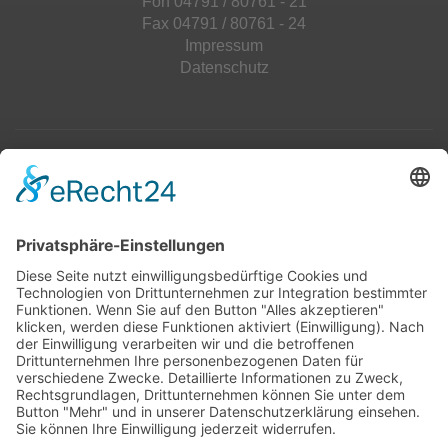
Fon 04791 / 80761 - 21
Fax 04791 / 80761 - 24
Impressum
Datenschutz
Top 100
Hot 50
Top Neueinsteiger
Highscores
Jahrescharts
Top 100
Hot 50
Top Neueinsteiger
Highscores