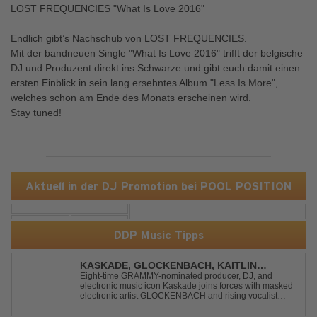
LOST FREQUENCIES "What Is Love 2016"
Endlich gibt’s Nachschub von LOST FREQUENCIES.
Mit der bandneuen Single "What Is Love 2016" trifft der belgische
DJ und Produzent direkt ins Schwarze und gibt euch damit einen
ersten Einblick in sein lang ersehntes Album "Less Is More",
welches schon am Ende des Monats erscheinen wird.
Stay tuned!
Aktuell in der DJ Promotion bei POOL POSITION
DDP Music Tipps
KASKADE, GLOCKENBACH, KAITLIN
ARAGON - RUNAWAY
Eight-time GRAMMY-nominated producer, DJ, and
electronic music icon Kaskade joins forces with masked
electronic artist GLOCKENBACH and rising vocalist
Kaitlin Aragon for their new collaboration “Runaway,”
arriving July 31st. The track marks the fourth single from