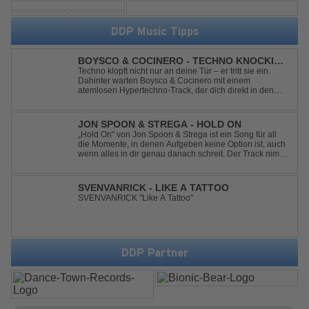
DDP Music Tipps
BOYSCO & COCINERO - TECHNO KNOCKIN'
AT YOUR DOOR
Techno klopft nicht nur an deine Tür – er tritt sie ein.
Dahinter warten Boysco & Cocinero mit einem
atemlosen Hypertechno-Track, der dich direkt in den
Partymodus katapultiert. „Techno Knockin' At Your Door“
kennt nur eine Richtung: nach vorn. Bounce, bounce,
bounce!
JON SPOON & STREGA - HOLD ON
„Hold On“ von Jon Spoon & Strega ist ein Song für all
die Momente, in denen Aufgeben keine Option ist, auch
wenn alles in dir genau danach schreit. Der Track nimmt
dieses Gefühl auf, wenn man kurz davor steht
loszulassen, und verwandelt es in pure Energie, die
dich daran erinnert, noch einmal f...
SVENVANRICK - LIKE A TATTOO
SVENVANRICK "Like A Tattoo"
DDP Partner