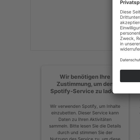
Mehr Informationen
Akzeptieren
powered by
Usercentrics
Consent Management
Platform
&
eRecht24
Wir benötigen Ihre
Zustimmung, um den
Spotify-Service zu laden!
Wir verwenden Spotify, um Inhalte
einzubetten. Dieser Service kann
Daten zu Ihren Aktivitäten
sammeln. Bitte lesen Sie die Details
durch und stimmen Sie der
Nutzung des Service zu, um diese