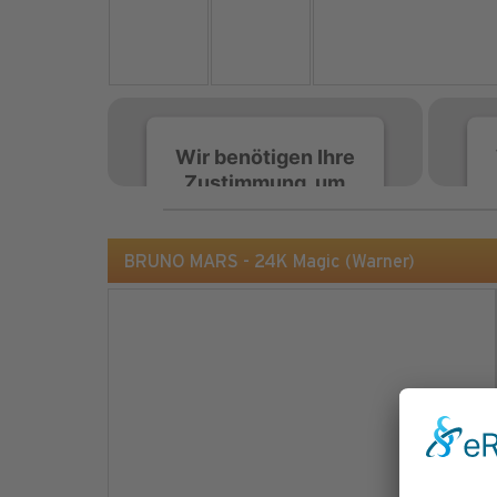
Wir benötigen Ihre
Zustimmung, um
den Spotify-
Service zu laden!
BRUNO MARS - 24K Magic (Warner)
Wir verwenden Spotify,
um Inhalte einzubetten.
Dieser Service kann
Daten zu Ihren
Aktivitäten sammeln.
Bitte lesen Sie die Details
durch und stimmen Sie
der Nutzung des Service
zu, um diese Inhalte
anzuzeigen.