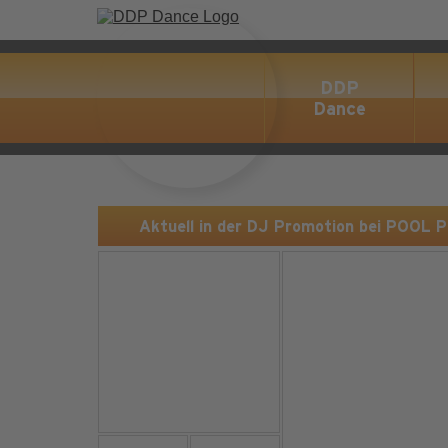
DDP
Dance
Aktuell in der DJ Promotion bei POOL