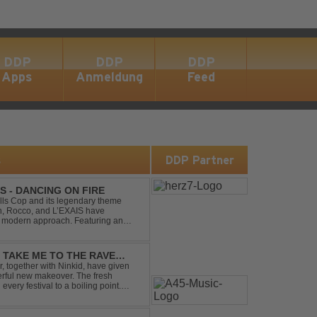
DDP
DDP
DDP
Apps
Anmeldung
Feed
s
DDP Partner
S - DANCING ON FIRE
ills Cop and its legendary theme
ch, Rocco, and L’EXAIS have
h, modern approach. Featuring an
tion style, they respectf...
- TAKE ME TO THE RAVE
 together with Ninkid, have given
erful new makeover. The fresh
 every festival to a boiling point.
ody that made the or...