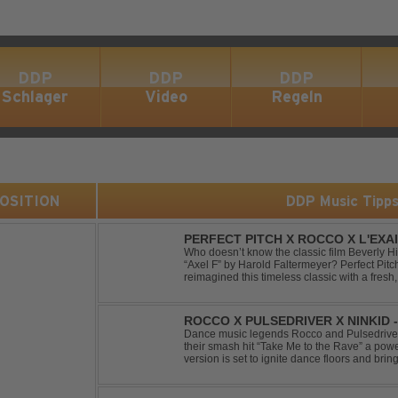
DDP
DDP
DDP
Schlager
Video
Regeln
 POSITION
DDP Music Tipp
PERFECT PITCH X ROCCO X L'EXAI
Who doesn’t know the classic film Beverly H
“Axel F” by Harold Faltermeyer? Perfect Pit
reimagined this timeless classic with a fres
original vocal hook and a contemporary produc
ROCCO X PULSEDRIVER X NINKID 
(FESTIVAL MIX)
Dance music legends Rocco and Pulsedriver,
their smash hit “Take Me to the Rave” a pow
version is set to ignite dance floors and bring
Featuring massive kicks and the beloved mel