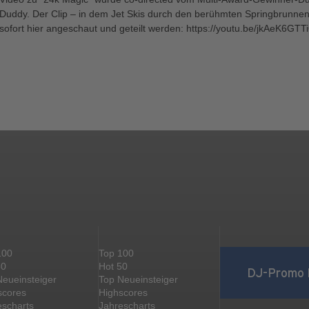
Duddy. Der Clip – in dem Jet Skis durch den berühmten Springbrunnen
sofort hier angeschaut und geteilt werden: https://youtu.be/jkAeK6GTT
100
Top 100
50
Hot 50
DJ-Promo 
Neueinsteiger
Top Neueinsteiger
scores
Highscores
escharts
Jahrescharts