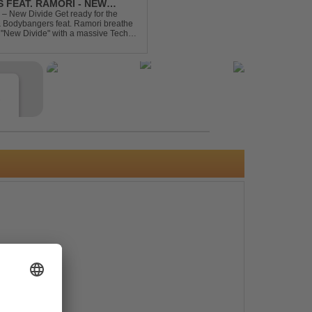
 FEAT. RAMORI - NEW
– New Divide Get ready for the
 & Bodybangers feat. Ramori breathe
m "New Divide" with a massive Techno
singalong moments t...
e
s
e