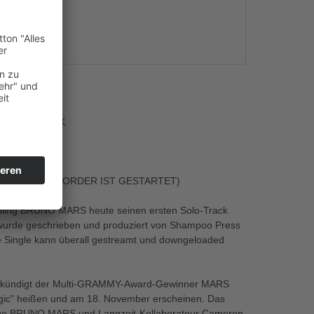
s
AGIC” ZURÜCK
.” – BRUNO MARS
BER AN (PRE-ORDER IST GESTARTET)
liebling BRUNO MARS heute seinen ersten Solo-Track
 ) wurde geschrieben und produziert von Shampoo Press
ue Single kann überall gestreamt und downgeloaded
leich kündigt der Multi-GRAMMY-Award-Gewinner MARS
agic" heißen und am 18. November erscheinen. Das
-Duo BRUNO MARS und Langzeit-Kollaborateur Cameron