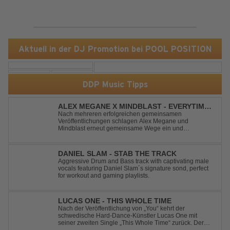
Aktuell in der DJ Promotion bei POOL POSITION
DDP Music Tipps
ALEX MEGANE X MINDBLAST - EVERYTIME
WE TOUCH
Nach mehreren erfolgreichen gemeinsamen
Veröffentlichungen schlagen Alex Megane und
Mindblast erneut gemeinsame Wege ein und
präsentieren mit Everytime We Touch ihre neueste
Zusammenarbeit. Für ihre aktuelle Single haben sie sich
einen echten Klassiker vorgenommen: den
DANIEL SLAM - STAB THE TRACK
unvergessenen Song von Ma...
Aggressive Drum and Bass track with captivating male
vocals featuring Daniel Slam´s signature sond, perfect
for workout and gaming playlists.
LUCAS ONE - THIS WHOLE TIME
Nach der Veröffentlichung von „You“ kehrt der
schwedische Hard-Dance-Künstler Lucas One mit
seiner zweiten Single „This Whole Time“ zurück. Der