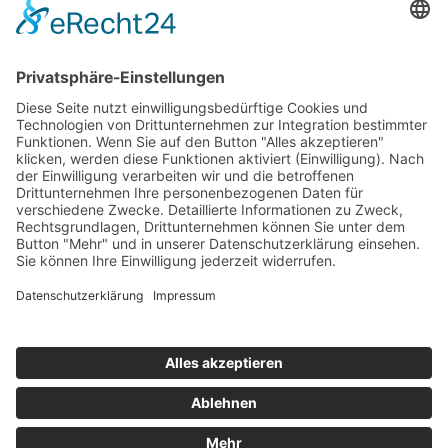
Top 100
Hot 50
Top Neueinsteiger
Highscores
Jahrescharts
Top 100
Hot 50
Top Neueinsteiger
Highscores
Jahrescharts
DJ-Promo buchen