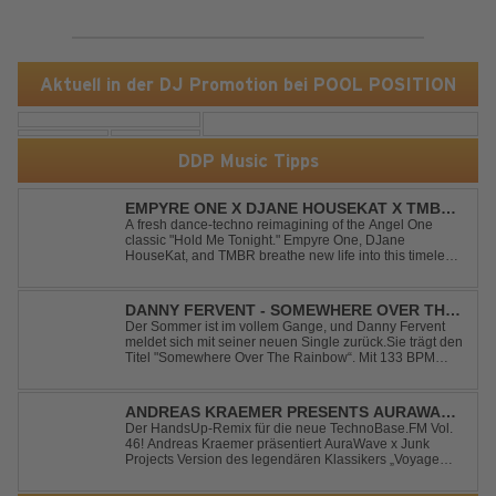
Aktuell in der DJ Promotion bei POOL POSITION
DDP Music Tipps
EMPYRE ONE X DJANE HOUSEKAT X TMBR -
HOLD ME TONIGHT
A fresh dance-techno reimagining of the Angel One
classic "Hold Me Tonight." Empyre One, DJane
HouseKat, and TMBR breathe new life into this timeless
anthem with driving beats, powerful drops, and an
energetic modern production. Blending nostalgia with
contemporary dancefloor energy, this cover...
DANNY FERVENT - SOMEWHERE OVER THE
RAINBOW
Der Sommer ist im vollem Gange, und Danny Fervent
meldet sich mit seiner neuen Single zurück.Sie trägt den
Titel "Somewhere Over The Rainbow“. Mit 133 BPM
entfaltet sich ein melodischer Trance Sound, der durch
seine atmosphärische Dichte und mitreißende Dynamik
überzeugt. Kraftvolle, zugleich g...
ANDREAS KRAEMER PRESENTS AURAWAVE
X JUNK PROJECT - VOYAGE VOYAGE
Der HandsUp-Remix für die neue TechnoBase.FM Vol.
46! Andreas Kraemer präsentiert AuraWave x Junk
(TIMSTER & NINTH REMIX)
Projects Version des legendären Klassikers „Voyage
Voyage“ im energiegeladenen HandsUp-Remix von
Timster & Ninth. Das HandsUp-Duo aus Nordrhein-