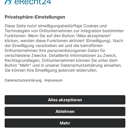
Hot 50
Top Neueinsteiger
Highscores
Jahrescharts
Top 100
Hot 50
Top Neueinsteiger
Highscores
Jahrescharts
DJ-Promo buchen