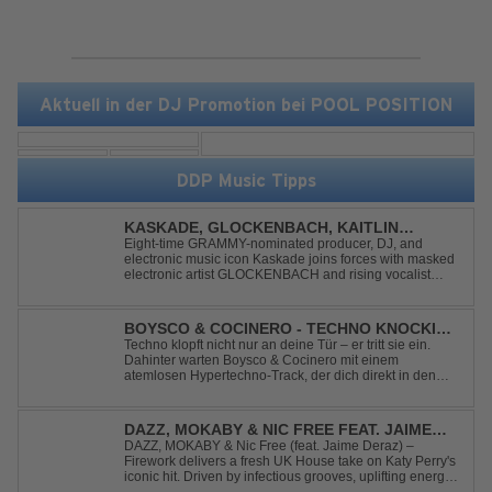
Aktuell in der DJ Promotion bei POOL POSITION
DDP Music Tipps
KASKADE, GLOCKENBACH, KAITLIN
ARAGON - RUNAWAY
Eight-time GRAMMY-nominated producer, DJ, and
electronic music icon Kaskade joins forces with masked
electronic artist GLOCKENBACH and rising vocalist
Kaitlin Aragon for their new collaboration “Runaway,”
arriving July 31st. The track marks the fourth single from
Kaskade’s forthcoming ORIGIN...
BOYSCO & COCINERO - TECHNO KNOCKIN'
AT YOUR DOOR
Techno klopft nicht nur an deine Tür – er tritt sie ein.
Dahinter warten Boysco & Cocinero mit einem
atemlosen Hypertechno-Track, der dich direkt in den
Partymodus katapultiert. „Techno Knockin' At Your Door“
kennt nur eine Richtung: nach vorn. Bounce, bounce,
bounce!
DAZZ, MOKABY & NIC FREE FEAT. JAIME
DERAZ - FIREWORK
DAZZ, MOKABY & Nic Free (feat. Jaime Deraz) –
Firework delivers a fresh UK House take on Katy Perry's
iconic hit. Driven by infectious grooves, uplifting energy,