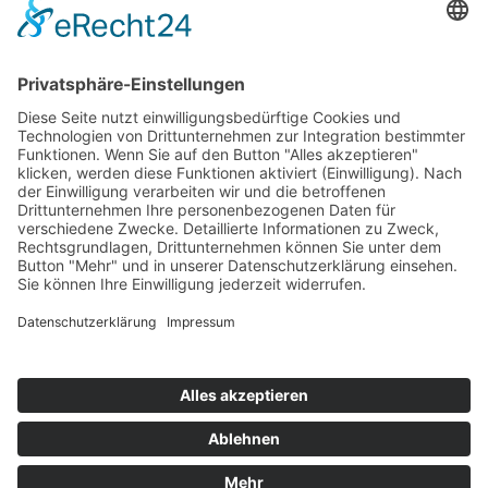
Top 100
Hot 50
Top Neueinsteiger
Highscores
Jahrescharts
Top 100
Hot 50
Top Neueinsteiger
Highscores
Jahrescharts
DJ-Promo buchen