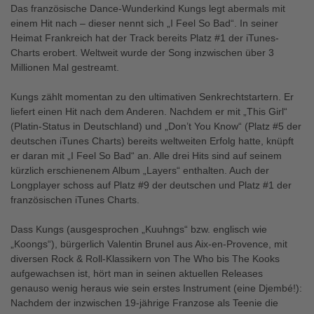
Das französische Dance-Wunderkind Kungs legt abermals mit
einem Hit nach – dieser nennt sich „I Feel So Bad“. In seiner
Heimat Frankreich hat der Track bereits Platz #1 der iTunes-
Charts erobert. Weltweit wurde der Song inzwischen über 3
Millionen Mal gestreamt.
Kungs zählt momentan zu den ultimativen Senkrechtstartern. Er
liefert einen Hit nach dem Anderen. Nachdem er mit „This Girl“
(Platin-Status in Deutschland) und „Don’t You Know“ (Platz #5 der
deutschen iTunes Charts) bereits weltweiten Erfolg hatte, knüpft
er daran mit „I Feel So Bad“ an. Alle drei Hits sind auf seinem
kürzlich erschienenem Album „Layers“ enthalten. Auch der
Longplayer schoss auf Platz #9 der deutschen und Platz #1 der
französischen iTunes Charts.
Dass Kungs (ausgesprochen „Kuuhngs“ bzw. englisch wie
„Koongs“), bürgerlich Valentin Brunel aus Aix-en-Provence, mit
diversen Rock & Roll-Klassikern von The Who bis The Kooks
aufgewachsen ist, hört man in seinen aktuellen Releases
genauso wenig heraus wie sein erstes Instrument (eine Djembé!):
Nachdem der inzwischen 19-jährige Franzose als Teenie die