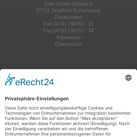
Carl-Schurz-Strasse 8
27711 Osterholz-Scharmbeck
Deutschland
Fon 04791 / 80761 - 21
Fax 04791 / 80761 - 24
Impressum
Datenschutz
Top 100
Hot 50
Top Neueinsteiger
Highscores
Jahrescharts
Top 100