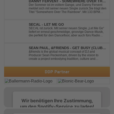
DANNY FERVENT - SOMEWHERE OVER THE
RAINBOW
Der Sommer ist im vollem Gange, und Danny Fervent
meldet sich mit seiner neuen Single zurück.Sie trägt den
Titel "Somewhere Over The Rainbow“. Mit 133 BPM
entfaltet sich ein melodischer Trance Sound, der durch
seine atmosphärische Dichte und mitreißende Dynamik
überzeugt. Kraftvolle, zugleich g...
SECAL - LET ME GO
SECAL ist zurück. Mit seiner neuen Single „Let Me Go“
liefert er erneut geschmeidige, groovige Dance-Musik,
die perfekt für den Dancefloor, aber auch fürs Radio
oder die persönliche Dance-Playlist im Alltag geeignet
ist. Deep House trifft auf Dance-Pop – man darf
gespannt sein, was als Nächstes...
SEAN PAUL, &FRIENDS - GET BUSY (CLUB
MIX)
&friends is the global musical concept of DJ and
Producer Sean Peckenham, driven by the vision to
create a project embodying tradition, culture and
community. His new track “Get Busy (Club Mix)
alongside the Jamaican dancehall singer and rapper
Sean Paul, has taken this early 2000s hit to a who...
DDP Partner
Wir benötigen Ihre Zustimmung,
um den Spotify-Service zu laden!