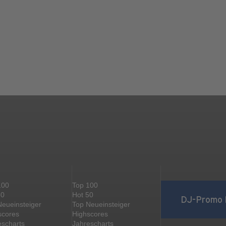
100
Top 100
50
Hot 50
DJ-Promo 
Neueinsteiger
Top Neueinsteiger
scores
Highscores
escharts
Jahrescharts