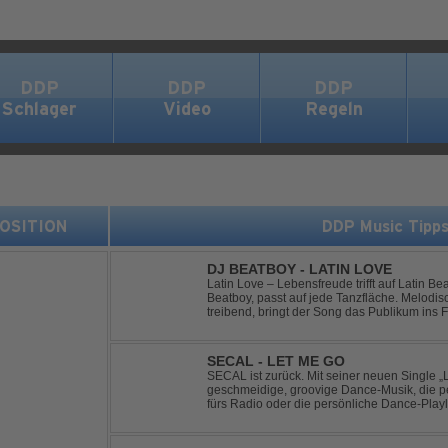
DDP
DDP
DDP
Schlager
Video
Regeln
 POSITION
DDP Music Tipp
DJ BEATBOY - LATIN LOVE
Latin Love – Lebensfreude trifft auf Latin Beats Die zeitlose Produktion v
Beatboy, passt auf jede Tanzfläche. Melodi
treibend, bringt der Song das Publikum ins Feel Go
alias Benjamin Huk aus Hannover, freut sich
SECAL - LET ME GO
SECAL ist zurück. Mit seiner neuen Single „L
geschmeidige, groovige Dance-Musik, die pe
fürs Radio oder die persönliche Dance-Playli
House trifft auf Dance-Pop – man darf gespan