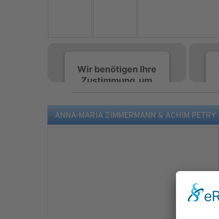
Wir benötigen Ihre
Zustimmung, um
den Spotify-
Service zu laden!
ANNA-MARIA ZIMMERMANN & ACHIM PETRY - T
Wir verwenden Spotify,
um Inhalte einzubetten.
Dieser Service kann
Daten zu Ihren
Aktivitäten sammeln.
Bitte lesen Sie die Details
durch und stimmen Sie
der Nutzung des Service
zu, um diese Inhalte
anzuzeigen.