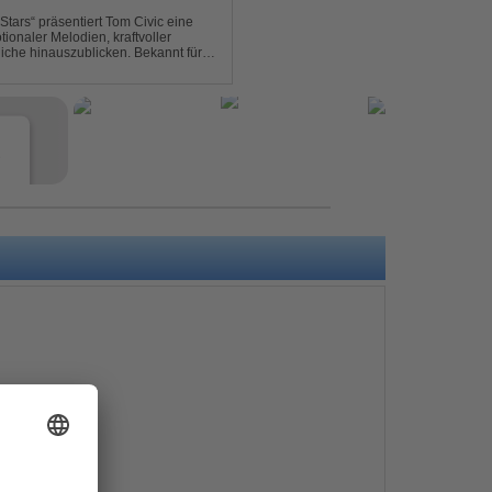
ionaler Melodien, kraftvoller
auszublicken. Bekannt für
ouse und elektronische...
e
s
e