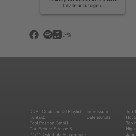
Inhalte anzuzeigen.
Mehr Informationen
Akzeptieren
powered by
Usercentrics Consent
Management Platform
&
eRecht24
DDP - Deutsche DJ Playlist
Impressum
Top 
Kontakt:
Datenschutz
Hot 
Pool Position GmbH
Top 
Carl-Schurz-Strasse 8
High
27711 Osterholz-Scharmbeck
Jahr