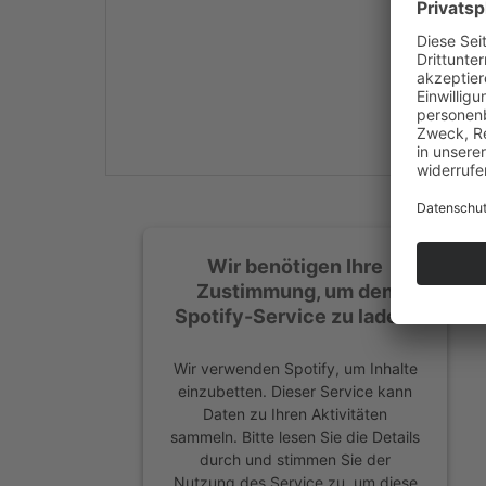
Mehr Informationen
Akzeptieren
powered by
Usercentrics
Consent Management
Platform
&
eRecht24
Wir benötigen Ihre
Zustimmung, um den
Spotify-Service zu laden!
Wir verwenden Spotify, um Inhalte
einzubetten. Dieser Service kann
Daten zu Ihren Aktivitäten
sammeln. Bitte lesen Sie die Details
durch und stimmen Sie der
Nutzung des Service zu, um diese