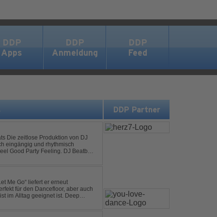
DDP
DDP
DDP
Apps
Anmeldung
Feed
s
DDP Partner
on DJ
sch eingängig und rhythmisch
od Party Feeling. DJ Beatboy
 über Feedback....
et Me Go“ liefert er erneut
rfekt für den Dancefloor, aber auch
st im Alltag geeignet ist. Deep
nt sein, was als Nächstes...