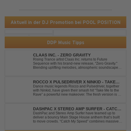
Aktuell in der DJ Promotion bei POOL POSITION
DDP Music Tipps
CLAAS INC. - ZERO GRAVITY
Rising Trance artist Claas Inc. returns to Future
Sequence with his brand-new release, "Zero Gravity."
Blending uplifting melodies, atmospheric soundscapes,
and powerful energy, this track takes listeners on an
unforgettable journey through the finest Uplifting Trance.
Featuring epic breakdowns...
ROCCO X PULSEDRIVER X NINKID - TAKE
ME TO THE RAVE (FESTIVAL MIX)
Dance music legends Rocco and Pulsedriver, together
with Ninkid, have given their smash hit “Take Me to the
Rave” a powerful new makeover. The fresh version is set
to ignite dance floors and bring every festival to a boiling
point. Featuring massive kicks and the beloved melody
that made the or...
DASHPAC X STEREO AMP SURFER - CATCH
MY SPEED
DashPac and Stereo Amp Surfer have teamed up to
deliver a bouncy Main Stage House anthem that’s built
to move crowds. “Catch My Speed” combines massive
lead sounds, pumping basslines, and infectious energy
into one festival-ready package. Packed with peak-time