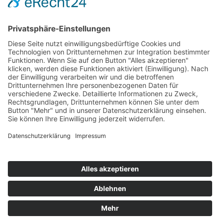
Hot 50
Top Neueinsteiger
Highscores
Jahrescharts
Top 100
Hot 50
Top Neueinsteiger
Highscores
Jahrescharts
DJ-Promo buchen