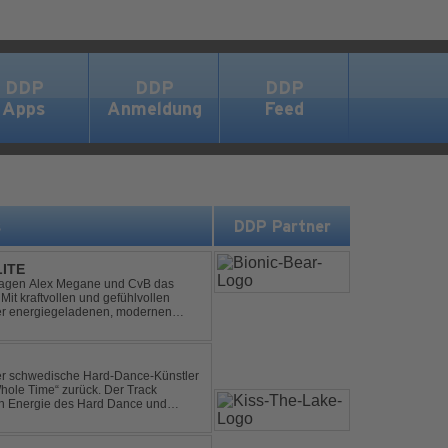
DDP
DDP
DDP
Apps
Anmeldung
Feed
s
DDP Partner
LITE
hlagen Alex Megane und CvB das
Mit kraftvollen und gefühlvollen
ner energiegeladenen, modernen
 eine emotionale Reise durc...
der schwedische Hard-Dance-Künstler
Whole Time“ zurück. Der Track
len Energie des Hard Dance und
mmer und der Erkenntnis des w...