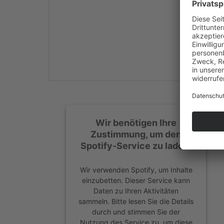
Mehr Informationen
Akzeptieren
powered by
Usercentrics
Consent Management
Platform
&
eRecht24
Wir benötigen Ihre
Zustimmung, um den
Spotify-Service zu laden!
Wir verwenden Spotify, um Inhalte
einzubetten. Dieser Service kann
Daten zu Ihren Aktivitäten
sammeln. Bitte lesen Sie die Details
durch und stimmen Sie der
Nutzung des Service zu, um diese