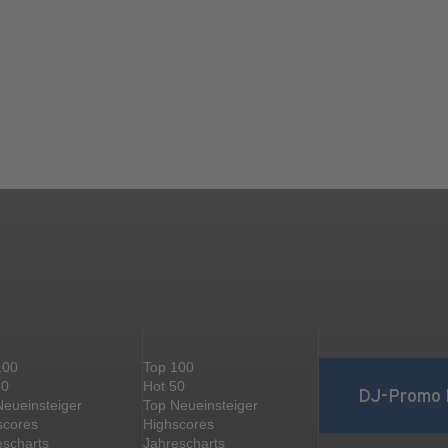
100
Top 100
50
Hot 50
DJ-Promo 
Neueinsteiger
Top Neueinsteiger
scores
Highscores
escharts
Jahrescharts