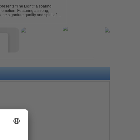
presents “The Light,” a soaring
d emotion. Featuring a strong,
he signature quality and spirit of a
e
s
e