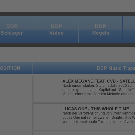
DDP
DDP
DDP
Schlager
Video
Regeln
 POSITION
DDP Music Tipp
ALEX MEGANE FEAT. CVB - SATEL
Nach einem starken Start ins Jahr 2026 sc
nächste gemeinsame Kapitel auf: "Satellite". 
Vocals, einer mitreißenden Melodie und ei
Produktion entführt "Satellite" die Hörer auf
LUCAS ONE - THIS WHOLE TIME
Nach der Veröffentlichung von „You“ kehrt 
Lucas One mit seiner zweiten Single „This 
verbindet emotionale Texte mit der kraftvol
erzählt eine Geschichte von Reue, Liebesku