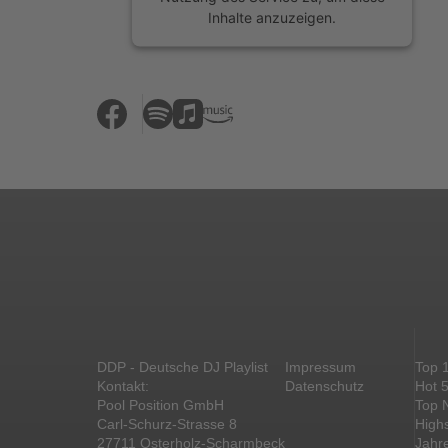
Inhalte anzuzeigen.
Mehr Informationen
Akzeptieren
powered by
Usercentrics Consent
Management Platform
&
eRecht24
DDP - Deutsche DJ Playlist
Impressum
Top 
Kontakt:
Datenschutz
Hot 
Pool Position GmbH
Top 
Carl-Schurz-Strasse 8
High
27711 Osterholz-Scharmbeck
Jahr