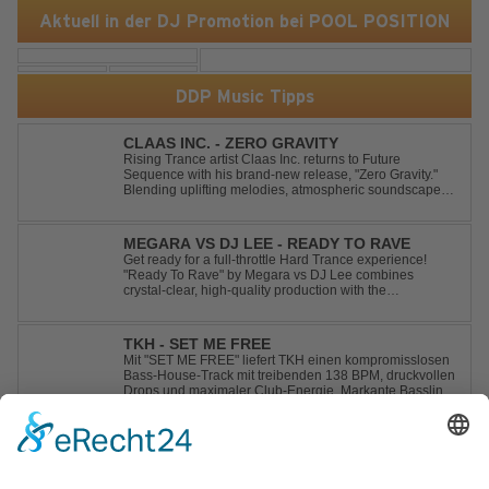
Aktuell in der DJ Promotion bei POOL POSITION
DDP Music Tipps
CLAAS INC. - ZERO GRAVITY
Rising Trance artist Claas Inc. returns to Future
Sequence with his brand-new release, "Zero Gravity."
Blending uplifting melodies, atmospheric soundscapes,
and powerful energy, this track takes listeners on an
unforgettable journey through the finest Uplifting Trance.
Featuring epic breakdowns...
MEGARA VS DJ LEE - READY TO RAVE
Get ready for a full-throttle Hard Trance experience!
"Ready To Rave" by Megara vs DJ Lee combines
crystal-clear, high-quality production with the
unmistakable spirit of the '90s. Driven by an uplifting,
high-energy melody and pounding, stomping drums, this
track delivers pure rave nostalgia wh...
TKH - SET ME FREE
Mit "SET ME FREE" liefert TKH einen kompromisslosen
Bass-House-Track mit treibenden 138 BPM, druckvollen
Drops und maximaler Club-Energie. Markante Basslines
treffen auf hypnotische Vocals und einen Build-up, der
die Spannung konsequent bis zu den Drops nach oben
schraubt. Der Track hat die no...
DDP Partner