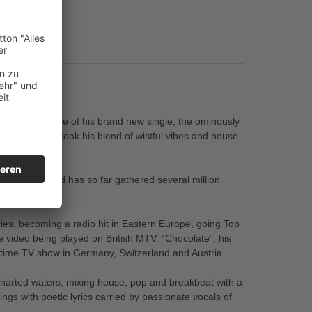
s
ith the release of his brand new single, the ominously
 releases which took his blend of wistful vibes and house
ify playlist and has so far gathered several million
ries, becoming a radio hit in Eastern Europe, going Top
he video being played on British MTV. “Chocolate”, his
time TV show in Germany, Switzerland and Austria.
ncharted waters, mixing house, pop and breakbeat with a
ings with poetic lyrics carried by passionate vocals of