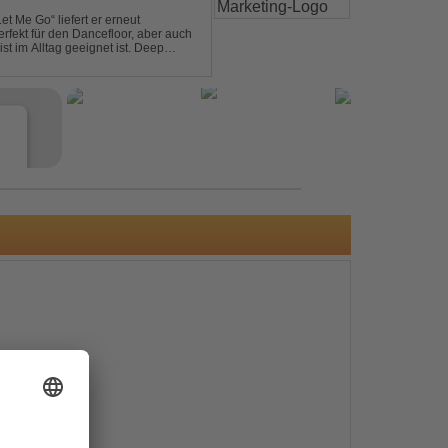
et Me Go“ liefert er erneut
rfekt für den Dancefloor, aber auch
st im Alltag geeignet ist. Deep
nt sein, was als Nächstes...
e
s
e