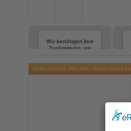
Wir benötigen Ihre
Zustimmung, um
den Spotify-
Service zu laden!
HEIMLICH FEAT. INDIIANA - Sharks (Dusty D
Wir verwenden Spotify,
um Inhalte einzubetten.
Dieser Service kann
Daten zu Ihren
Aktivitäten sammeln.
Bitte lesen Sie die Details
durch und stimmen Sie
der Nutzung des Service
zu, um diese Inhalte
anzuzeigen.