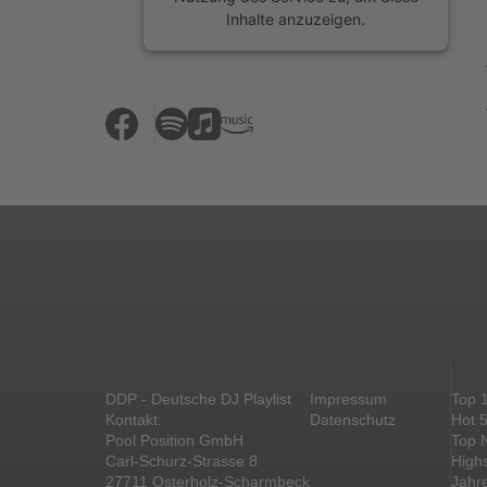
Inhalte anzuzeigen.
Mehr Informationen
Akzeptieren
powered by
Usercentrics Consent
Management Platform
&
eRecht24
DDP - Deutsche DJ Playlist
Impressum
Top 
Kontakt:
Datenschutz
Hot 
Pool Position GmbH
Top 
Carl-Schurz-Strasse 8
High
27711 Osterholz-Scharmbeck
Jahr