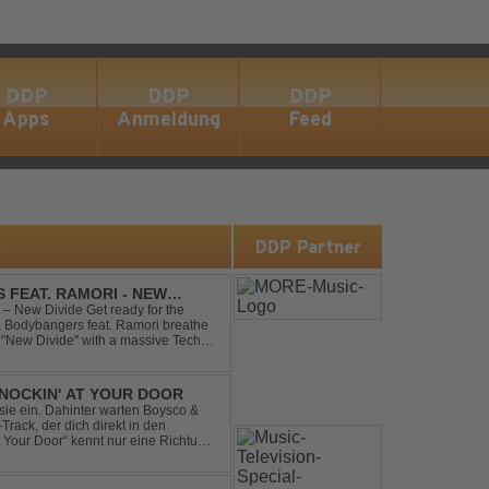
DDP
DDP
DDP
Apps
Anmeldung
Feed
s
DDP Partner
 FEAT. RAMORI - NEW
– New Divide Get ready for the
 & Bodybangers feat. Ramori breathe
m "New Divide" with a massive Techno
singalong moments t...
NOCKIN' AT YOUR DOOR
t sie ein. Dahinter warten Boysco &
rack, der dich direkt in den
t Your Door“ kennt nur eine Richtung: