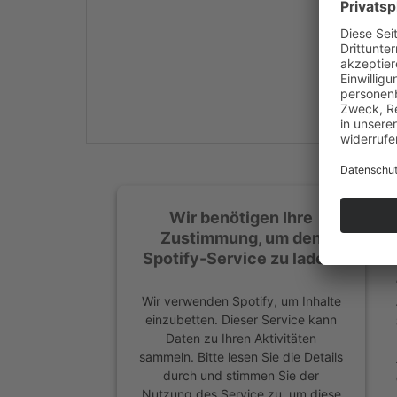
Mehr Informationen
Akzeptieren
powered by
Usercentrics
Consent Management
Platform
&
eRecht24
Wir benötigen Ihre
Zustimmung, um den
Spotify-Service zu laden!
Wir verwenden Spotify, um Inhalte
einzubetten. Dieser Service kann
Daten zu Ihren Aktivitäten
sammeln. Bitte lesen Sie die Details
durch und stimmen Sie der
Nutzung des Service zu, um diese