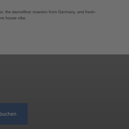
per, the dancefloor maestro from Germany, and fresh-
ure house vibe.
buchen