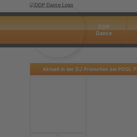
DDP
Dance
Aktuell in der DJ Promotion bei POOL