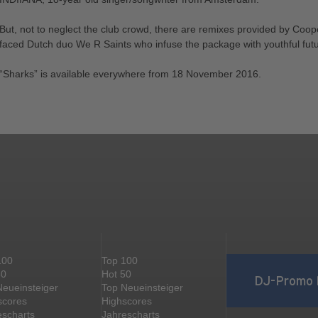
But, not to neglect the club crowd, there are remixes provided by Coo
faced Dutch duo We R Saints who infuse the package with youthful fut
“Sharks” is available everywhere from 18 November 2016.
100
Top 100
50
Hot 50
DJ-Promo 
Neueinsteiger
Top Neueinsteiger
scores
Highscores
escharts
Jahrescharts