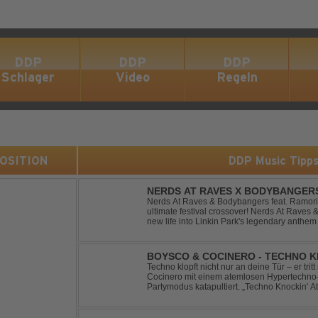
DDP
DDP
DDP
Schlager
Video
Regeln
 POSITION
DDP Music Tipp
NERDS AT RAVES X BODYBANGERS
DIVIDE
Nerds At Raves & Bodybangers feat. Ramori 
ultimate festival crossover! Nerds At Raves
new life into Linkin Park's legendary anthe
Bigroom Festival makeover. From emotional 
BOYSCO & COCINERO - TECHNO K
Techno klopft nicht nur an deine Tür – er trit
Cocinero mit einem atemlosen Hypertechno-T
Partymodus katapultiert. „Techno Knockin' A
nach vorn. Bounce, bounce, bounce!