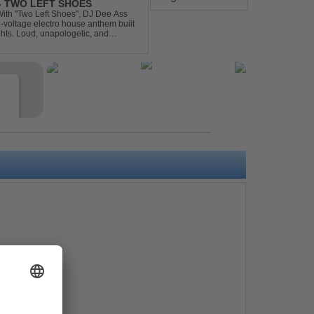
 - TWO LEFT SHOES
h-voltage electro house anthem built
ghts. Loud, unapologetic, and
into confid...
e
s
e