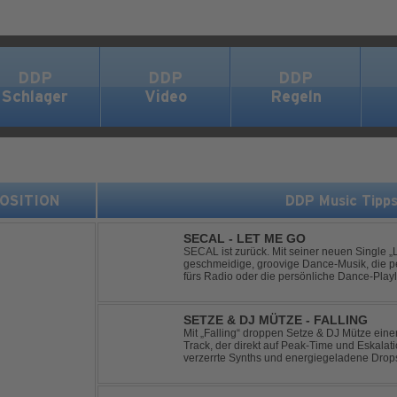
DDP
DDP
DDP
Schlager
Video
Regeln
 POSITION
DDP Music Tipp
SECAL - LET ME GO
SECAL ist zurück. Mit seiner neuen Single „L
geschmeidige, groovige Dance-Musik, die pe
fürs Radio oder die persönliche Dance-Playli
House trifft auf Dance-Pop – man darf gespan
SETZE & DJ MÜTZE - FALLING
Mit „Falling“ droppen Setze & DJ Mütze ei
Track, der direkt auf Peak-Time und Eskalati
verzerrte Synths und energiegeladene Drop
keine Pausen kennt – roh, schnell und absolu