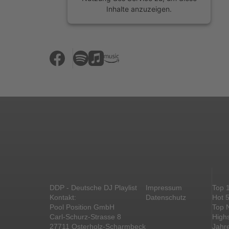
Inhalte anzuzeigen.
Mehr Informationen
Akzeptieren
powered by
Usercentrics Consent
Management Platform
&
eRecht24
DDP - Deutsche DJ Playlist
Impressum
Top 
Kontakt:
Datenschutz
Hot 
Pool Position GmbH
Top 
Carl-Schurz-Strasse 8
High
27711 Osterholz-Scharmbeck
Jahr