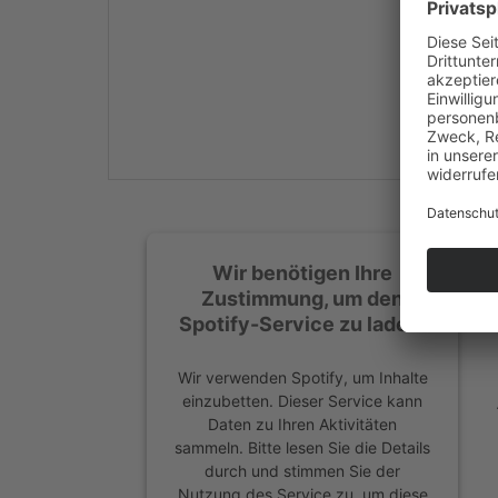
Mehr Informationen
Akzeptieren
powered by
Usercentrics
Consent Management
Platform
&
eRecht24
Wir benötigen Ihre
Zustimmung, um den
Spotify-Service zu laden!
Wir verwenden Spotify, um Inhalte
einzubetten. Dieser Service kann
Daten zu Ihren Aktivitäten
sammeln. Bitte lesen Sie die Details
durch und stimmen Sie der
Nutzung des Service zu, um diese