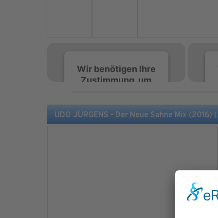
Wir benötigen Ihre
Zustimmung, um
den Spotify-
Service zu laden!
UDO JÜRGENS - Der Neue Sahne Mix (2016) (
Wir verwenden Spotify,
um Inhalte einzubetten.
Dieser Service kann
Daten zu Ihren
Aktivitäten sammeln.
Bitte lesen Sie die Details
durch und stimmen Sie
der Nutzung des Service
zu, um diese Inhalte
anzuzeigen.