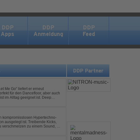
DDP
DDP
DDP
Apps
Anmeldung
Feed
s
DDP Partner
et Me Go“ liefert er erneut
rfekt für den Dancefloor, aber auch
st im Alltag geeignet ist. Deep
nt sein, was als Nächstes...
nen kompromisslosen Hypertechno-
on ausgelegt ist. Treibende Kicks,
s verschmelzen zu einem Sound, der
t mitreißend. Zwischen ...