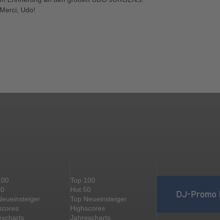
Merci, Udo!
100
Top 100
50
Hot 50
DJ-Promo 
Neueinsteiger
Top Neueinsteiger
scores
Highscores
escharts
Jahrescharts