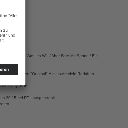
s
 / Ich Weiss Was Ich Will / Aber Bitte Mit Sahne / Ein
e seine großen "Original" Hits sowie viele Raritäten
owie Vinyl-Box.
um 20:15 bei RTL ausgestrahlt.
reten.