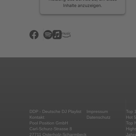
Inhalte anzuzeigen.
Mehr Informationen
Akzeptieren
powered by
Usercentrics Consent
Management Platform
&
eRecht24
DDP - Deutsche DJ Playlist
Impressum
Top 
Kontakt:
Datenschutz
Hot 
Pool Position GmbH
Top 
Carl-Schurz-Strasse 8
High
27711 Osterholz-Scharmbeck
Jahr