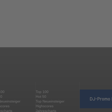
100
Top 100
50
Hot 50
DJ-Promo 
Neueinsteiger
Top Neueinsteiger
scores
Highscores
escharts
Jahrescharts