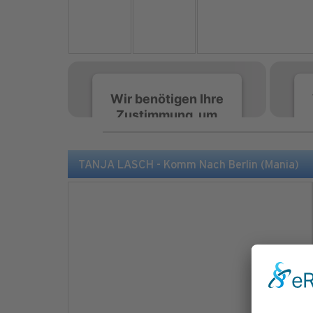
Wir benötigen Ihre
Zustimmung, um
den Spotify-
Service zu laden!
TANJA LASCH - Komm Nach Berlin (Mania)
Wir verwenden Spotify,
um Inhalte einzubetten.
Dieser Service kann
Daten zu Ihren
Aktivitäten sammeln.
Bitte lesen Sie die Details
durch und stimmen Sie
der Nutzung des Service
zu, um diese Inhalte
anzuzeigen.