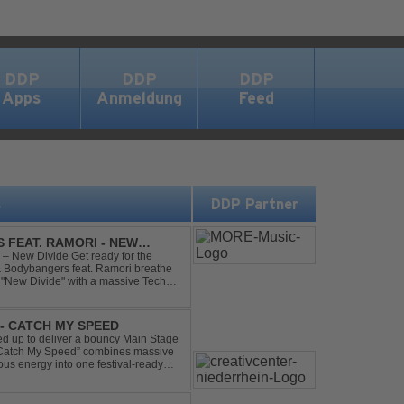
DDP
DDP
DDP
Apps
Anmeldung
Feed
s
DDP Partner
 FEAT. RAMORI - NEW
– New Divide Get ready for the
 & Bodybangers feat. Ramori breathe
m "New Divide" with a massive Techno
singalong moments t...
- CATCH MY SPEED
 up to deliver a bouncy Main Stage
 “Catch My Speed” combines massive
ous energy into one festival-ready
unstoppable momentum, th...