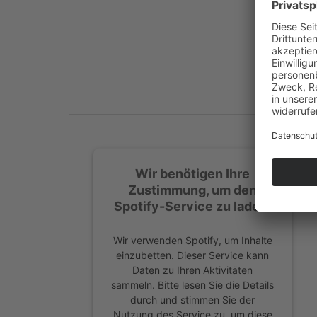
Mehr Informationen
Akzeptieren
powered by
Usercentrics
Consent Management
Platform
&
eRecht24
Wir benötigen Ihre
Zustimmung, um den
Spotify-Service zu laden!
Wir verwenden Spotify, um Inhalte
einzubetten. Dieser Service kann
Daten zu Ihren Aktivitäten
sammeln. Bitte lesen Sie die Details
durch und stimmen Sie der
Nutzung des Service zu, um diese