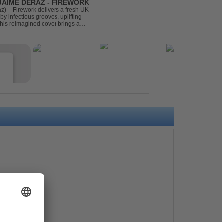
 JAIME DERAZ - FIREWORK
) – Firework delivers a fresh UK
by infectious grooves, uplifting
this reimagined cover brings a
nal power of the origin...
e
s
e