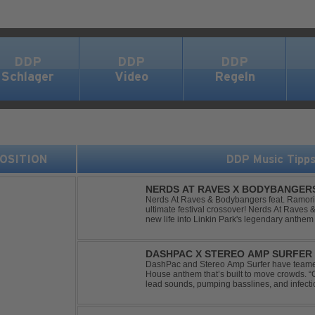
DDP
DDP
DDP
Schlager
Video
Regeln
 POSITION
DDP Music Tipp
NERDS AT RAVES X BODYBANGERS
DIVIDE
Nerds At Raves & Bodybangers feat. Ramori 
ultimate festival crossover! Nerds At Raves
new life into Linkin Park's legendary anthe
Bigroom Festival makeover. From emotional 
DASHPAC X STEREO AMP SURFER 
DashPac and Stereo Amp Surfer have teamed
House anthem that’s built to move crowds.
lead sounds, pumping basslines, and infecti
package. Packed with peak-time vibes and 