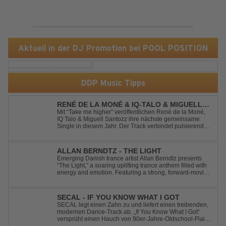
Aktuell in der DJ Promotion bei POOL POSITION
DDP Music Tipps
RENÉ DE LA MONÉ & IQ-TALO & MIGUELL
SANTOZZ - TAKE ME HIGHER
Mit “Take me higher” veröffentlichen René de la Moné,
IQ Talo & Miguell Santozz ihre nächste gemeinsame
Single in diesem Jahr. Der Track verbindet pulsierenden
Afro-House-Elemente mit treibenden Deep-House-
Grooves zu einem sinnlich atmosphärischen
Musikerlebnis. Hypnotische Percussions verschm...
ALLAN BERNDTZ - THE LIGHT
Emerging Danish trance artist Allan Berndtz presents
“The Light,” a soaring uplifting trance anthem filled with
energy and emotion. Featuring a strong, forward-moving
melody, the track showcases the signature quality and
spirit of a Future Sequence release.
SECAL - IF YOU KNOW WHAT I GOT
SECAL legt einen Zahn zu und liefert einen treibenden,
modernen Dance-Track ab. „If You Know What I Got“
versprüht einen Hauch von 90er-Jahre-Oldschool-Flair,