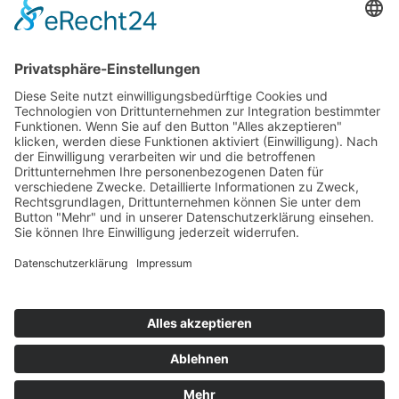
Top 100
Hot 50
Top Neueinsteiger
Highscores
Jahrescharts
Top 100
Hot 50
Top Neueinsteiger
Highscores
Jahrescharts
DJ-Promo buchen