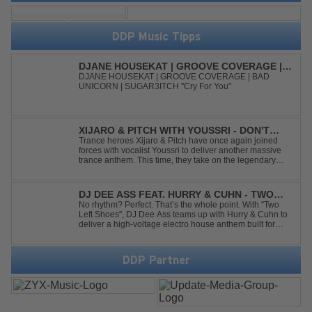
DDP Music Tipps
DJANE HOUSEKAT | GROOVE COVERAGE |
BAD UNICORN | SUGAR3ITCH - CRY FOR
DJANE HOUSEKAT | GROOVE COVERAGE | BAD
UNICORN | SUGAR3ITCH "Cry For You"
YOU
XIJARO & PITCH WITH YOUSSRI - DON'T
YOU WORRY CHILD
Trance heroes Xijaro & Pitch have once again joined
forces with vocalist Youssri to deliver another massive
trance anthem. This time, they take on the legendary
Swedish House Mafia classic "Don't You Worry Child"
and transform it into a breathtaking trance banger while
perfectly preserving the...
DJ DEE ASS FEAT. HURRY & CUHN - TWO
LEFT SHOES
No rhythm? Perfect. That’s the whole point. With "Two
Left Shoes", DJ Dee Ass teams up with Hurry & Cuhn to
deliver a high-voltage electro house anthem built for
chaotic dancefloors and unforgettable nights. Loud,
unapologetic, and irresistibly catchy, this track turns
clumsiness into confid...
DDP Partner