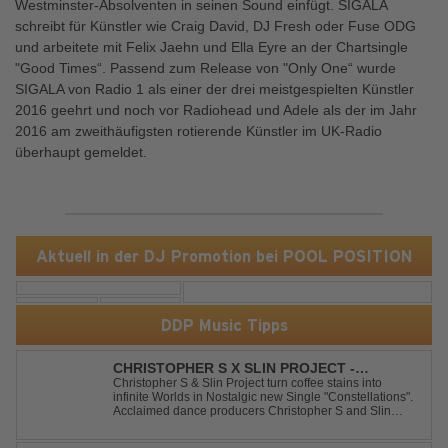
Westminster-Absolventen in seinen Sound einfügt. SIGALA
schreibt für Künstler wie Craig David, DJ Fresh oder Fuse ODG
und arbeitete mit Felix Jaehn und Ella Eyre an der Chartsingle
"Good Times“. Passend zum Release von "Only One“ wurde
SIGALA von Radio 1 als einer der drei meistgespielten Künstler
2016 geehrt und noch vor Radiohead und Adele als der im Jahr
2016 am zweithäufigsten rotierende Künstler im UK-Radio
überhaupt gemeldet.
Aktuell in der DJ Promotion bei POOL POSITION
DDP Music Tipps
CHRISTOPHER S X SLIN PROJECT -
CONSTELLATIONS
Christopher S & Slin Project turn coffee stains into
infinite Worlds in Nostalgic new Single "Constellations".
Acclaimed dance producers Christopher S and Slin
Project have joined forces once again to deliver their
highly anticipated new single, "Constellations." Moving