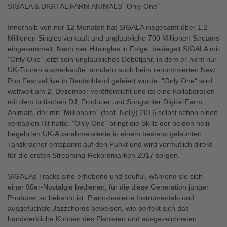
SIGALA & DIGITAL FARM ANIMALS "Only One"
Innerhalb von nur 12 Monaten hat SIGALA insgesamt über 1,2
Millionen Singles verkauft und unglaubliche 700 Millionen Streams
eingesammelt. Nach vier Hitsingles in Folge, besiegelt SIGALA mit
"Only One“ jetzt sein unglaubliches Debütjahr, in dem er nicht nur
UK-Touren ausverkaufte, sondern auch beim renommierten New
Pop Festival live in Deutschland gefeiert wurde. "Only One“ wird
weltweit am 2. Dezember veröffentlicht und ist eine Kollaboration
mit dem britischen DJ, Producer und Songwriter Digital Farm
Animals, der mit "Millionaire“ (feat. Nelly) 2016 selbst schon einen
veritablen Hit hatte. "Only One“ bringt die Skills der beiden heiß
begehrten UK-Ausnahmetalente in einem bestens gelaunten
Tanzkracher entspannt auf den Punkt und wird vermutlich direkt
für die ersten Streaming-Rekordmarken 2017 sorgen.
SIGALAs Tracks sind erhebend und soulful, während sie sich
einer 90er-Nostalgie bedienen, für die diese Generation junger
Producer so bekannt ist. Piano-basierte Instrumentals und
ausgefuchste Jazzchords beweisen, wie perfekt sich das
handwerkliche Können des Pianisten und ausgezeichneten