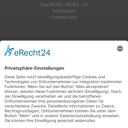
Fax 04791 / 80761 - 24
Impressum
Datenschutz
Top 100
Hot 50
Top Neueinsteiger
Highscores
Jahrescharts
Top 100
Hot 50
Top Neueinsteiger
Highscores
Jahrescharts