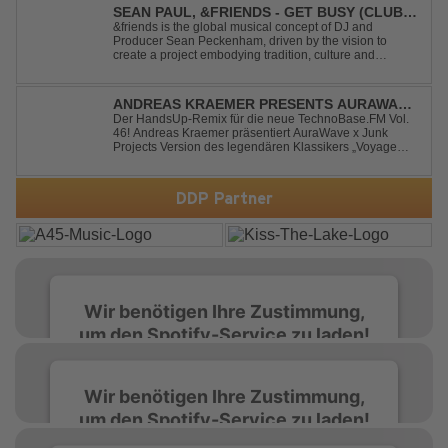
away from standard club ...
SEAN PAUL, &FRIENDS - GET BUSY (CLUB
MIX)
&friends is the global musical concept of DJ and
Producer Sean Peckenham, driven by the vision to
create a project embodying tradition, culture and
community. His new track “Get Busy (Club Mix)
alongside the Jamaican dancehall singer and rapper
Sean Paul, has taken this early 2000s hit to a who...
ANDREAS KRAEMER PRESENTS AURAWAVE
X JUNK PROJECT - VOYAGE VOYAGE
Der HandsUp-Remix für die neue TechnoBase.FM Vol.
46! Andreas Kraemer präsentiert AuraWave x Junk
(TIMSTER & NINTH REMIX)
Projects Version des legendären Klassikers „Voyage
Voyage“ im energiegeladenen HandsUp-Remix von
Timster & Ninth. Das HandsUp-Duo aus Nordrhein-
Westfalen verwandelt den zeitlosen Song mit druckvoll...
DDP Partner
Wir benötigen Ihre Zustimmung,
um den Spotify-Service zu laden!
Wir verwenden Spotify, um Inhalte
Wir benötigen Ihre Zustimmung,
einzubetten. Dieser Service kann Daten zu
um den Spotify-Service zu laden!
Ihren Aktivitäten sammeln. Bitte lesen Sie die
Details durch und stimmen Sie der Nutzung