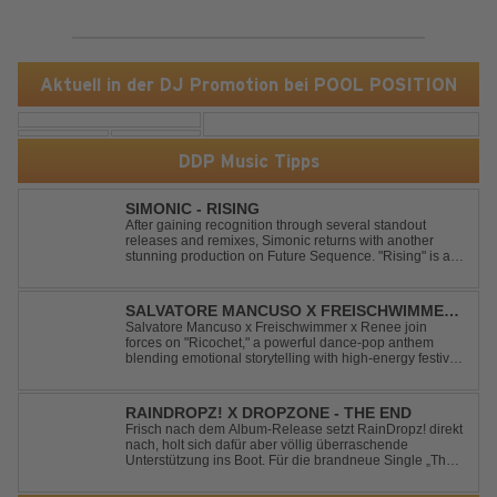
Aktuell in der DJ Promotion bei POOL POSITION
DDP Music Tipps
SIMONIC - RISING
After gaining recognition through several standout
releases and remixes, Simonic returns with another
stunning production on Future Sequence. "Rising" is a
powerful Uplifting Emotional Vocal Trance anthem,
combining breathtaking vocals, uplifting energy, and
goosebump-inducing melodies. A must-...
SALVATORE MANCUSO X FREISCHWIMMER
X RENEE - RICOCHET
Salvatore Mancuso x Freischwimmer x Renee join
forces on "Ricochet," a powerful dance-pop anthem
blending emotional storytelling with high-energy festival
production. Inspired by Bruce Springsteen's For You, the
track transforms a timeless theme into a fresh, modern
dance experience. Crafted by...
RAINDROPZ! X DROPZONE - THE END
Frisch nach dem Album-Release setzt RainDropz! direkt
nach, holt sich dafür aber völlig überraschende
Unterstützung ins Boot. Für die brandneue Single „The
End“ reaktiviert der Produzent eines seiner zusätzlichen
Artist-Alias-Projekte "DropZone", um das es jahrelang