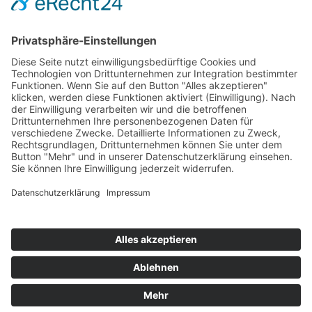
Hot 50
Top Neueinsteiger
Highscores
Jahrescharts
Top 100
Hot 50
Top Neueinsteiger
Highscores
Jahrescharts
DJ-Promo buchen