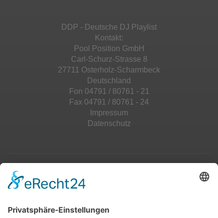
Management Platform
&
eRecht24
Akzeptieren
DDP - Deutsche DJ Playlist
powered by
Usercentrics Consent
Kontakt:
Management Platform
&
eRecht24
Pool Position GmbH
Carl-Schurz-Strasse 8
27711 Osterholz-Scharmbeck
Deutschland
Fon 04791 / 80761 - 21
Fax 04791 / 80761 - 24
Impressum
Datenschutz
Top 100
Hot 50
Top Neueinsteiger
Highscores
Jahrescharts