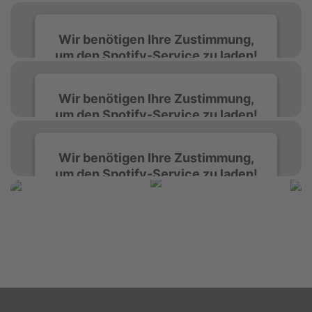
Wir benötigen Ihre Zustimmung,
um den Spotify-Service zu laden!
Wir verwenden Spotify, um Inhalte
Wir benötigen Ihre Zustimmung,
einzubetten. Dieser Service kann Daten zu
um den Spotify-Service zu laden!
Ihren Aktivitäten sammeln. Bitte lesen Sie die
Details durch und stimmen Sie der Nutzung
des Service zu, um diese Inhalte anzuzeigen.
Wir verwenden Spotify, um Inhalte
Wir benötigen Ihre Zustimmung,
einzubetten. Dieser Service kann Daten zu
um den Spotify-Service zu laden!
Ihren Aktivitäten sammeln. Bitte lesen Sie die
Mehr Informationen
Details durch und stimmen Sie der Nutzung
des Service zu, um diese Inhalte anzuzeigen.
Wir verwenden Spotify, um Inhalte
Akzeptieren
einzubetten. Dieser Service kann Daten zu
Ihren Aktivitäten sammeln. Bitte lesen Sie die
Mehr Informationen
powered by
Usercentrics Consent
Details durch und stimmen Sie der Nutzung
Management Platform
&
eRecht24
des Service zu, um diese Inhalte anzuzeigen.
Akzeptieren
Mehr Informationen
powered by
Usercentrics Consent