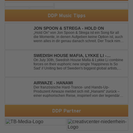
DDP Music Tipps
JON SPOON & STREGA - HOLD ON
„Hold On“ von Jon Spoon & Strega ist ein Song für all
die Momente, in denen Aufgeben keine Option ist, auch
wenn alles in dir genau danach schreit. Der Track nimmt
dieses Gefühl auf, wenn man kurz davor steht
loszulassen, und verwandelt es in pure Energie, die
dich daran erinnert, noch einmal f...
SWEDISH HOUSE MAFIA, LYKKE LI -
HAPPINESS IS SO SAD
On July 30th, Swedish House Mafia & Lykke Li combine
forces on their euphoric new single 'Happiness Is So
Sad' // Uniting two of Sweden's biggest global artists,
'Happiness Is So Sad' is a record that reflects on how the
happiest moments are often the hardest to say goodbye
to // The track was ...
AIRWAZE - HANAMI
Der französische Hard-Trance- und Hands-Up-
Produzent Airwaze meldet sich mit „Hanami“ zurück –
einer euphorischen Reise, inspiriert von der legendären
japanischen Kirschblütenzeit. Durch die Kombination
aus mitreißenden Melodien, energiegeladenen
Rhythmen und emotionalen Vocals fängt der Track ...
DDP Partner