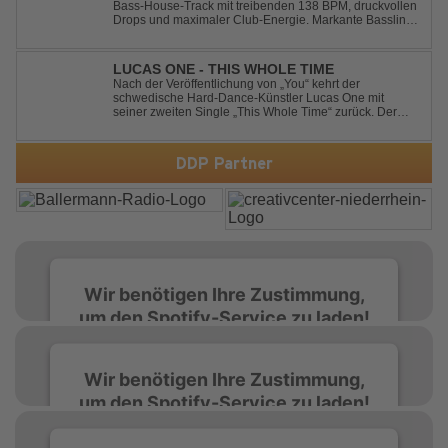
Bass-House-Track mit treibenden 138 BPM, druckvollen
Drops und maximaler Club-Energie. Markante Basslines
treffen auf hypnotische Vocals und einen Build-up, der
die Spannung konsequent bis zu den Drops nach oben
schraubt. Der Track hat die no...
LUCAS ONE - THIS WHOLE TIME
Nach der Veröffentlichung von „You“ kehrt der
schwedische Hard-Dance-Künstler Lucas One mit
seiner zweiten Single „This Whole Time“ zurück. Der
Track verbindet emotionale Texte mit der kraftvollen
Energie des Hard Dance und erzählt eine Geschichte
von Reue, Liebeskummer und der Erkenntnis des w...
DDP Partner
Wir benötigen Ihre Zustimmung,
um den Spotify-Service zu laden!
Wir verwenden Spotify, um Inhalte
Wir benötigen Ihre Zustimmung,
einzubetten. Dieser Service kann Daten zu
um den Spotify-Service zu laden!
Ihren Aktivitäten sammeln. Bitte lesen Sie die
Details durch und stimmen Sie der Nutzung