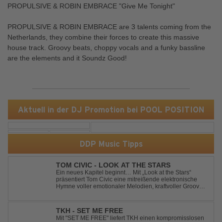
PROPULSIVE & ROBIN EMBRACE "Give Me Tonight"
PROPULSIVE & ROBIN EMBRACE are 3 talents coming from the
Netherlands, they combine their forces to create this massive
house track. Groovy beats, choppy vocals and a funky bassline
are the elements and it Soundz Good!
Aktuell in der DJ Promotion bei POOL POSITION
DDP Music Tipps
TOM CIVIC - LOOK AT THE STARS
Ein neues Kapitel beginnt… Mit „Look at the Stars“
präsentiert Tom Civic eine mitreißende elektronische
Hymne voller emotionaler Melodien, kraftvoller Grooves
und dem Gefühl, über das Gewöhnliche
hinauszublicken. Bekannt für seine einzigartige
Verbindung aus Dance, House und elektronische...
TKH - SET ME FREE
Mit "SET ME FREE" liefert TKH einen kompromisslosen