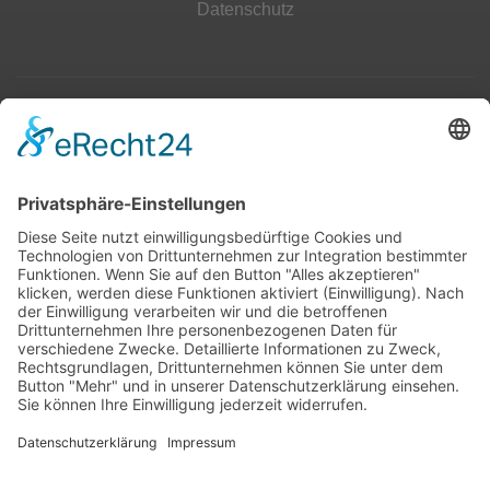
Datenschutz
Top 100
Hot 50
Top Neueinsteiger
Highscores
Jahrescharts
Top 100
Hot 50
Top Neueinsteiger
Highscores
Jahrescharts