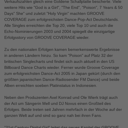
Verkaufszahlen gleich eine Goldene Schallplatte bescherte. Viele
weitere Hits wie "God is a Girl", "The End", "Poison", 7 Years & 50
Days" She" und zuletzt "Holy Virgin" machten GROOVE
COVERAGE zum erfolgreichsten Dance-Pop-Act Deutschlands.
Alle Singles erreichten die Top 20, viele Top 10 und auch die
Echo-Nominierungen 2003 und 2004 spiegelt die einzigartige
Erfolgsstory von GROOVE COVERAGE wieder.
Zu den nationalen Erfolgen kamen bemerkenswerte Ergebnisse
in anderen Ländern hinzu. So kam "Poison" auf Platz 32 der
britischen Singlecharts und findet sich auch aktuell in den US
Billboard Dance Charts wieder. Ferner wurde Groove Coverage
zum erfolgreichsten Dance-Act 2005 in Japan gekürt (durch den
größten japanischen Dance-Radiosender FM Dance) und beide
Alben erreichten soeben Platinstatus in Indonesien.
Neben den Produzenten Axel Konrad und Ole Wierk trägt auch
der Act um Sängerin Mell und DJ Novus einen Großteil des
Erfolges. Beide treten seit Jahren mehrfach in der Woche auf der
ganzen Welt auf und sind so ganz nah bei ihren Fans.
"21st Century Digital Girl" leitet das neues Kapitel der GROOVE