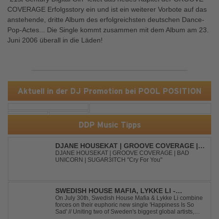
COVERAGE Erfolgsstory ein und ist ein weiterer Vorbote auf das
anstehende, dritte Album des erfolgreichsten deutschen Dance-
Pop-Actes... Die Single kommt zusammen mit dem Album am 23.
Juni 2006 überall in die Läden!
Aktuell in der DJ Promotion bei POOL POSITION
DDP Music Tipps
DJANE HOUSEKAT | GROOVE COVERAGE |
BAD UNICORN | SUGAR3ITCH - CRY FOR
DJANE HOUSEKAT | GROOVE COVERAGE | BAD
UNICORN | SUGAR3ITCH "Cry For You"
YOU
SWEDISH HOUSE MAFIA, LYKKE LI -
HAPPINESS IS SO SAD
On July 30th, Swedish House Mafia & Lykke Li combine
forces on their euphoric new single 'Happiness Is So
Sad' // Uniting two of Sweden's biggest global artists,
'Happiness Is So Sad' is a record that reflects on how the