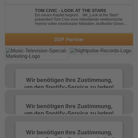
happiest moments are often the hardest to say goodbye
to // The track was ...
TOM CIVIC - LOOK AT THE STARS
Ein neues Kapitel beginnt… Mit „Look at the Stars“
präsentiert Tom Civic eine mitreißende elektronische
Hymne voller emotionaler Melodien, kraftvoller Grooves
und dem Gefühl, über das Gewöhnliche
hinauszublicken. Bekannt für seine einzigartige
Verbindung aus Dance, House und elektronische...
DDP Partner
Wir benötigen Ihre Zustimmung,
um den Spotify-Service zu laden!
Wir verwenden Spotify, um Inhalte
Wir benötigen Ihre Zustimmung,
einzubetten. Dieser Service kann Daten zu
um den Spotify-Service zu laden!
Ihren Aktivitäten sammeln. Bitte lesen Sie die
Details durch und stimmen Sie der Nutzung
des Service zu, um diese Inhalte anzuzeigen.
Wir verwenden Spotify, um Inhalte
Wir benötigen Ihre Zustimmung,
einzubetten. Dieser Service kann Daten zu