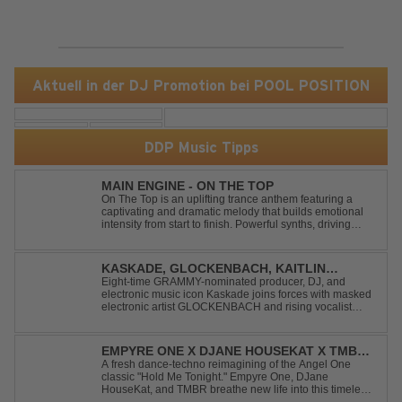
Aktuell in der DJ Promotion bei POOL POSITION
DDP Music Tipps
MAIN ENGINE - ON THE TOP
On The Top is an uplifting trance anthem featuring a
captivating and dramatic melody that builds emotional
intensity from start to finish. Powerful synths, driving
rhythms, and an epic arrangement create an
unforgettable atmosphere, while the soaring lead
melody delivers moments of pure euphori...
KASKADE, GLOCKENBACH, KAITLIN
ARAGON - RUNAWAY
Eight-time GRAMMY-nominated producer, DJ, and
electronic music icon Kaskade joins forces with masked
electronic artist GLOCKENBACH and rising vocalist
Kaitlin Aragon for their new collaboration “Runaway,”
arriving July 31st. The track marks the fourth single from
Kaskade’s forthcoming ORIGIN...
EMPYRE ONE X DJANE HOUSEKAT X TMBR -
HOLD ME TONIGHT
A fresh dance-techno reimagining of the Angel One
classic "Hold Me Tonight." Empyre One, DJane
HouseKat, and TMBR breathe new life into this timeless