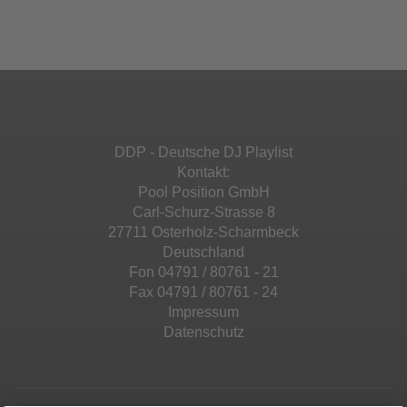
Ihren Aktivitäten sammeln. Bitte lesen Sie die
Mehr Informationen
powered by
Usercentrics Consent
Details durch und stimmen Sie der Nutzung
Management Platform
&
eRecht24
des Service zu, um diese Inhalte anzuzeigen.
Akzeptieren
Mehr Informationen
powered by
Usercentrics Consent
Management Platform
&
eRecht24
Akzeptieren
DDP - Deutsche DJ Playlist
powered by
Usercentrics Consent
Kontakt:
Management Platform
&
eRecht24
Pool Position GmbH
Carl-Schurz-Strasse 8
27711 Osterholz-Scharmbeck
Deutschland
Fon 04791 / 80761 - 21
Fax 04791 / 80761 - 24
Impressum
Datenschutz