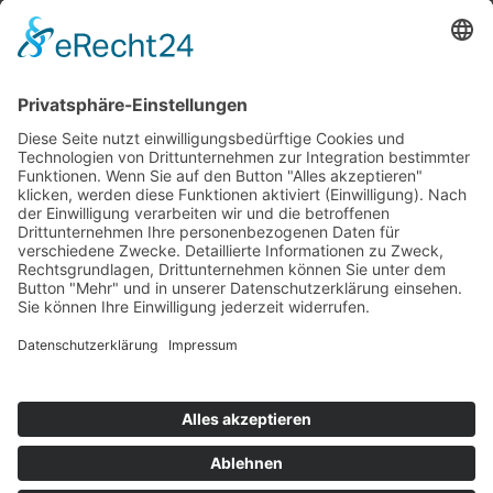
Top 100
Hot 50
Top Neueinsteiger
Highscores
Jahrescharts
Top 100
Hot 50
Top Neueinsteiger
Highscores
Jahrescharts
DJ-Promo buchen