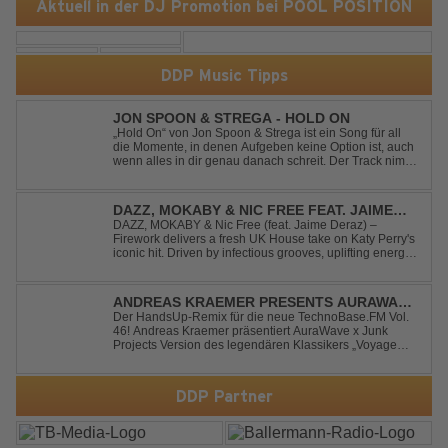
Aktuell in der DJ Promotion bei POOL POSITION
DDP Music Tipps
JON SPOON & STREGA - HOLD ON
„Hold On“ von Jon Spoon & Strega ist ein Song für all
die Momente, in denen Aufgeben keine Option ist, auch
wenn alles in dir genau danach schreit. Der Track nimmt
dieses Gefühl auf, wenn man kurz davor steht
loszulassen, und verwandelt es in pure Energie, die
dich daran erinnert, noch einmal f...
DAZZ, MOKABY & NIC FREE FEAT. JAIME
DERAZ - FIREWORK
DAZZ, MOKABY & Nic Free (feat. Jaime Deraz) –
Firework delivers a fresh UK House take on Katy Perry's
iconic hit. Driven by infectious grooves, uplifting energy,
and Jaime Deraz's stunning vocals, this reimagined
cover brings a modern club vibe while preserving the
emotional power of the origin...
ANDREAS KRAEMER PRESENTS AURAWAVE
X JUNK PROJECT - VOYAGE VOYAGE
Der HandsUp-Remix für die neue TechnoBase.FM Vol.
46! Andreas Kraemer präsentiert AuraWave x Junk
(TIMSTER & NINTH REMIX)
Projects Version des legendären Klassikers „Voyage
Voyage“ im energiegeladenen HandsUp-Remix von
Timster & Ninth. Das HandsUp-Duo aus Nordrhein-
Westfalen verwandelt den zeitlosen Song mit druckvoll...
DDP Partner