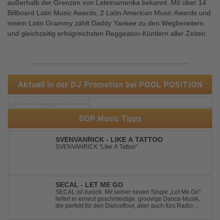
außerhalb der Grenzen von Lateinamerika bekannt. Mit über 14
Billboard Latin Music Awards, 2 Latin American Music Awards und
einem Latin Grammy zählt Daddy Yankee zu den Wegbereitern
und gleichzeitig erfolgreichsten Reggeaton-Küntlern aller Zeiten.
Aktuell in der DJ Promotion bei POOL POSITION
DDP Music Tipps
SVENVANRICK - LIKE A TATTOO
SVENVANRICK "Like A Tattoo"
SECAL - LET ME GO
SECAL ist zurück. Mit seiner neuen Single „Let Me Go“
liefert er erneut geschmeidige, groovige Dance-Musik,
die perfekt für den Dancefloor, aber auch fürs Radio
oder die persönliche Dance-Playlist im Alltag geeignet
ist. Deep House trifft auf Dance-Pop – man darf