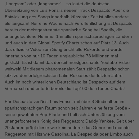
„Langsam“ oder „langsamer“ – so lautet die deutsche
Übersetzung von Luis Fonsi’s neuem Track Despacito. Aber die
Entwicklung des Songs innerhalb kürzester Zeit ist alles andere
als langsam! Nur eine Woche nach Veröffentlichung ist Despacito
bereits der meistgestreamte spanische Song bei Spotify, die
unangefochtene Nummer 1 in allen spanischsprachigen Ländern
und auch in den Global Spotify Charts schon auf Platz 13. Auch
das offizielle Video zum Song bricht alle Rekorde und wurde
innerhalb von nur 10 Tagen unglaubliche 73 Millionen mal
geklickt. Es ist damit das derzeit meistgeschaute Youtube-Video
weltweit! Mit diesem phänomenalen Start zählt Despacito schon
jetzt zu den erfolgreichsten Latin Releases der letzten Jahre.
Auch im noch winterlichen Deutschland ist Despacito auf dem
Vormarsch und enterte bereits die Top100 der iTunes Charts!
Für Despacito verlässt Luis Fonsi - mit über 8 Studioalben im
spanischsprachigen Raum schon seit Jahren eine feste Größe -
seine gewohnten Pop-Pfade und holt sich Unterstützung vom
unangefochtenen König des Reggeaton: Daddy Yankee. Seit über
20 Jahren prägt dieser wie kein anderer das Genre und machte
Reggeaton mit Hits wie Gasolina, La Despedida oder Limbo auch