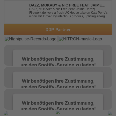
gespannt sein, was als Nächstes...
DAZZ, MOKABY & NIC FREE FEAT. JAIME
DERAZ - FIREWORK
DAZZ, MOKABY & Nic Free (feat. Jaime Deraz) –
Firework delivers a fresh UK House take on Katy Perry's
iconic hit. Driven by infectious grooves, uplifting energy,
and Jaime Deraz's stunning vocals, this reimagined
cover brings a modern club vibe while preserving the
emotional power of the origin...
DDP Partner
Wir benötigen Ihre Zustimmung,
um den Spotify-Service zu laden!
Wir verwenden Spotify, um Inhalte
Wir benötigen Ihre Zustimmung,
einzubetten. Dieser Service kann Daten zu
um den Spotify-Service zu laden!
Ihren Aktivitäten sammeln. Bitte lesen Sie die
Details durch und stimmen Sie der Nutzung
des Service zu, um diese Inhalte anzuzeigen.
Wir verwenden Spotify, um Inhalte
Wir benötigen Ihre Zustimmung,
einzubetten. Dieser Service kann Daten zu
um den Spotify-Service zu laden!
Ihren Aktivitäten sammeln. Bitte lesen Sie die
Mehr Informationen
Details durch und stimmen Sie der Nutzung