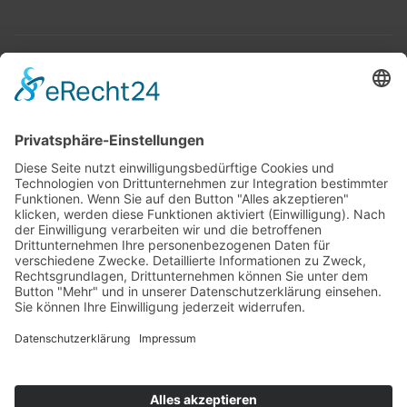
Top 100
Hot 50
Top Neueinsteiger
Highscores
Jahrescharts
Top 100
Hot 50
Top Neueinsteiger
Highscores
Jahrescharts