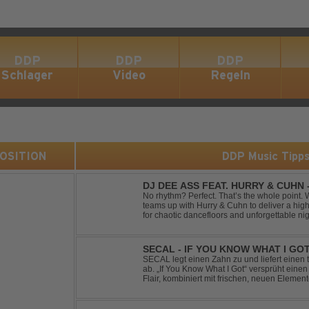
DDP
DDP
DDP
Schlager
Video
Regeln
 POSITION
DDP Music Tipp
DJ DEE ASS FEAT. HURRY & CUHN
No rhythm? Perfect. That’s the whole point. With "Two Left Shoes", DJ Dee Ass
teams up with Hurry & Cuhn to deliver a hig
for chaotic dancefloors and unforgettable ni
irresistibly catchy, this track turns clumsiness 
SECAL - IF YOU KNOW WHAT I GO
SECAL legt einen Zahn zu und liefert eine
ab. „If You Know What I Got“ versprüht ein
Flair, kombiniert mit frischen, neuen Elemen
Workout-Playlists und natürlich ideal für Clu