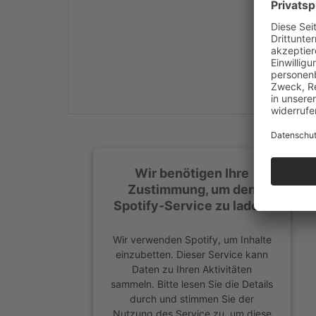
Mehr Informationen
Akzeptieren
powered by
Usercentrics
Consent Management
Platform
&
eRecht24
Wir benötigen Ihre
Zustimmung, um den
Spotify-Service zu laden!
Wir verwenden Spotify, um Inhalte
einzubetten. Dieser Service kann
Daten zu Ihren Aktivitäten
sammeln. Bitte lesen Sie die Details
durch und stimmen Sie der
Nutzung des Service zu, um diese