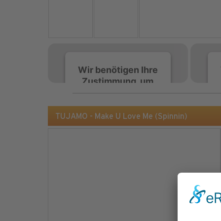
Wir benötigen Ihre
Zustimmung, um
den Spotify-
Service zu laden!
TUJAMO - Make U Love Me (Spinnin)
Wir verwenden Spotify,
um Inhalte einzubetten.
Dieser Service kann
Daten zu Ihren
Aktivitäten sammeln.
Bitte lesen Sie die Details
durch und stimmen Sie
der Nutzung des Service
zu, um diese Inhalte
anzuzeigen.