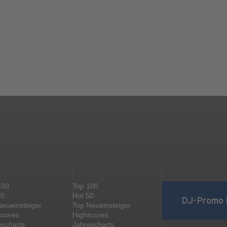
100
Top 100
50
Hot 50
DJ-Promo 
Neueinsteiger
Top Neueinsteiger
scores
Highscores
escharts
Jahrescharts