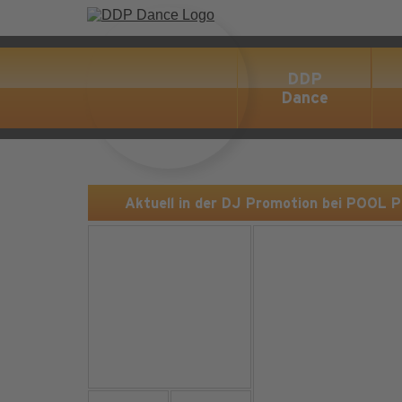
DDP
Dance
Aktuell in der DJ Promotion bei POOL