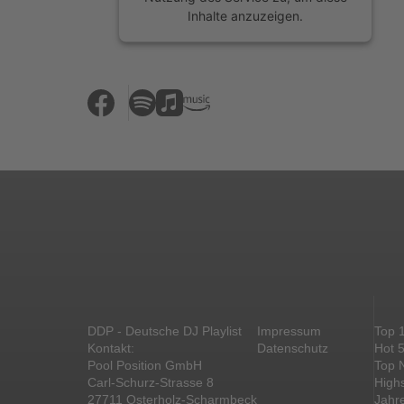
Inhalte anzuzeigen.
Mehr Informationen
Akzeptieren
powered by
Usercentrics Consent
Management Platform
&
eRecht24
DDP - Deutsche DJ Playlist
Impressum
Top 
Kontakt:
Datenschutz
Hot 
Pool Position GmbH
Top 
Carl-Schurz-Strasse 8
High
27711 Osterholz-Scharmbeck
Jahr