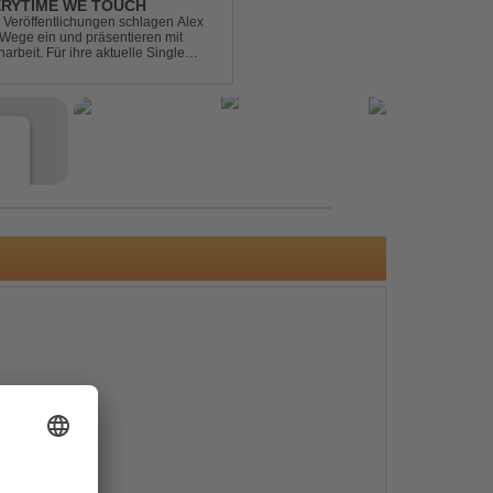
ERYTIME WE TOUCH
Veröffentlichungen schlagen Alex
ege ein und präsentieren mit
beit. Für ihre aktuelle Single
rgenommen: den unvergessenen Song
e
s
e