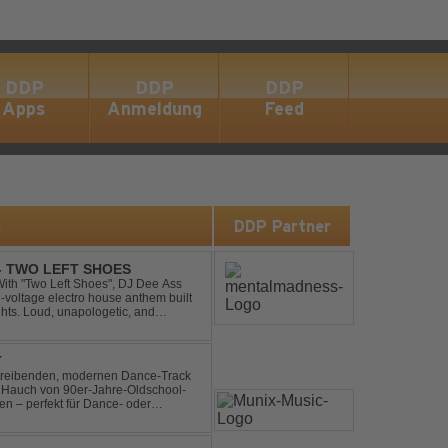
DDP
DDP
DDP
Apps
Anmeldung
Feed
s
DDP Partner
 - TWO LEFT SHOES
h-voltage electro house anthem built
ghts. Loud, unapologetic, and
into confid...
T
n treibenden, modernen Dance-Track
en Hauch von 90er-Jahre-Oldschool-
ten – perfekt für Dance- oder
b- und Festival-Sets.