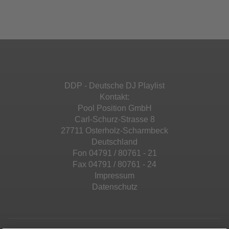
Ihren Aktivitäten sammeln. Bitte lesen Sie die
Mehr Informationen
powered by
Usercentrics Consent
Details durch und stimmen Sie der Nutzung
Management Platform
&
eRecht24
des Service zu, um diese Inhalte anzuzeigen.
Akzeptieren
Mehr Informationen
powered by
Usercentrics Consent
Management Platform
&
eRecht24
Akzeptieren
DDP - Deutsche DJ Playlist
powered by
Usercentrics Consent
Kontakt:
Management Platform
&
eRecht24
Pool Position GmbH
Carl-Schurz-Strasse 8
27711 Osterholz-Scharmbeck
Deutschland
Fon 04791 / 80761 - 21
Fax 04791 / 80761 - 24
Impressum
Datenschutz