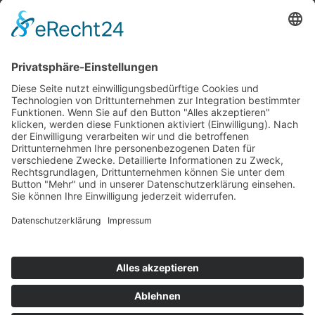
Top 100
Hot 50
Top Neueinsteiger
Highscores
Jahrescharts
Top 100
Hot 50
Top Neueinsteiger
Highscores
Jahrescharts
DJ-Promo buchen