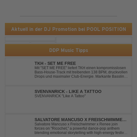
Aktuell in der DJ Promotion bei POOL POSITION
DDP Music Tipps
TKH - SET ME FREE
Mit "SET ME FREE" liefert TKH einen kompromisslosen
Bass-House-Track mit treibenden 138 BPM, druckvollen
Drops und maximaler Club-Energie. Markante Basslines
treffen auf hypnotische Vocals und einen Build-up, der
die Spannung konsequent bis zu den Drops nach oben
schraubt. Der Track hat die no...
SVENVANRICK - LIKE A TATTOO
SVENVANRICK "Like A Tattoo"
SALVATORE MANCUSO X FREISCHWIMMER
X RENEE - RICOCHET
Salvatore Mancuso x Freischwimmer x Renee join
forces on "Ricochet," a powerful dance-pop anthem
blending emotional storytelling with high-energy festival