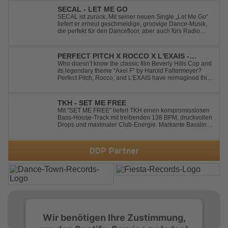
SECAL - LET ME GO
SECAL ist zurück. Mit seiner neuen Single „Let Me Go“
liefert er erneut geschmeidige, groovige Dance-Musik,
die perfekt für den Dancefloor, aber auch fürs Radio
oder die persönliche Dance-Playlist im Alltag geeignet
ist. Deep House trifft auf Dance-Pop – man darf
gespannt sein, was als Nächstes...
PERFECT PITCH X ROCCO X L'EXAIS -
DANCING ON FIRE
Who doesn’t know the classic film Beverly Hills Cop and
its legendary theme “Axel F” by Harold Faltermeyer?
Perfect Pitch, Rocco, and L’EXAIS have reimagined this
timeless classic with a fresh, modern approach.
Featuring an original vocal hook and a contemporary
production style, they respectf...
TKH - SET ME FREE
Mit "SET ME FREE" liefert TKH einen kompromisslosen
Bass-House-Track mit treibenden 138 BPM, druckvollen
Drops und maximaler Club-Energie. Markante Basslines
treffen auf hypnotische Vocals und einen Build-up, der
die Spannung konsequent bis zu den Drops nach oben
schraubt. Der Track hat die no...
DDP Partner
Wir benötigen Ihre Zustimmung,