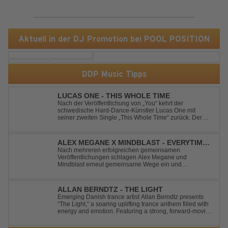
Aktuell in der DJ Promotion bei POOL POSITION
DDP Music Tipps
LUCAS ONE - THIS WHOLE TIME
Nach der Veröffentlichung von „You“ kehrt der
schwedische Hard-Dance-Künstler Lucas One mit
seiner zweiten Single „This Whole Time“ zurück. Der
Track verbindet emotionale Texte mit der kraftvollen
Energie des Hard Dance und erzählt eine Geschichte
von Reue, Liebeskummer und der Erkenntnis des w...
ALEX MEGANE X MINDBLAST - EVERYTIME
WE TOUCH
Nach mehreren erfolgreichen gemeinsamen
Veröffentlichungen schlagen Alex Megane und
Mindblast erneut gemeinsame Wege ein und
präsentieren mit Everytime We Touch ihre neueste
Zusammenarbeit. Für ihre aktuelle Single haben sie sich
einen echten Klassiker vorgenommen: den
ALLAN BERNDTZ - THE LIGHT
unvergessenen Song von Ma...
Emerging Danish trance artist Allan Berndtz presents
“The Light,” a soaring uplifting trance anthem filled with
energy and emotion. Featuring a strong, forward-moving
melody, the track showcases the signature quality and
spirit of a Future Sequence release.