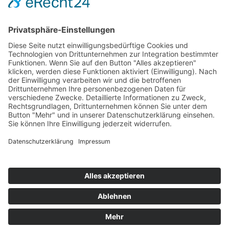
Hot 50
Top Neueinsteiger
Highscores
Jahrescharts
Top 100
Hot 50
Top Neueinsteiger
Highscores
Jahrescharts
DJ-Promo buchen