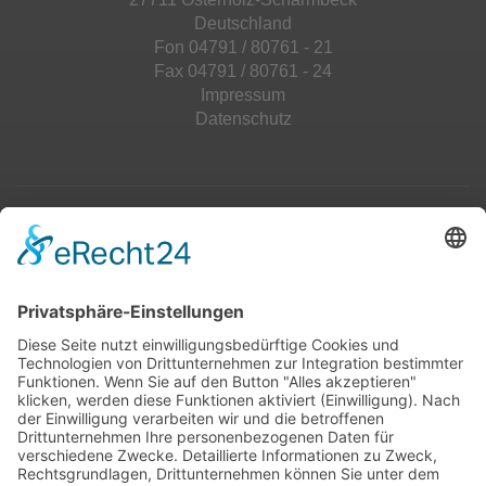
Deutschland
Fon 04791 / 80761 - 21
Fax 04791 / 80761 - 24
Impressum
Datenschutz
Top 100
Hot 50
Top Neueinsteiger
Highscores
Jahrescharts
Top 100
Hot 50
Top Neueinsteiger