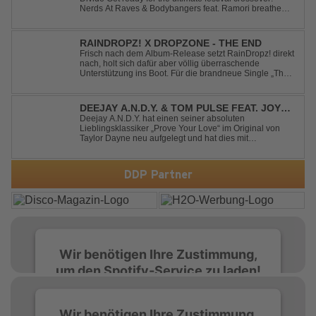
Nerds At Raves & Bodybangers feat. Ramori breathe
new life into Linkin Park's legendary anthem "New
Divide" with a massive Techno Bigroom Festival
makeover. From emotional singalong moments t...
RAINDROPZ! X DROPZONE - THE END
Frisch nach dem Album-Release setzt RainDropz! direkt
nach, holt sich dafür aber völlig überraschende
Unterstützung ins Boot. Für die brandneue Single „The
End“ reaktiviert der Produzent eines seiner zusätzlichen
Artist-Alias-Projekte "DropZone", um das es jahrelang
still war. „The End“ ist ei...
DEEJAY A.N.D.Y. & TOM PULSE FEAT. JOY
ANDERSEN - PROVE YOUR LOVE
Deejay A.N.D.Y. hat einen seiner absoluten
Lieblingsklassiker „Prove Your Love“ im Original von
Taylor Dayne neu aufgelegt und hat dies mit
namenhafter Unterstützung von Tom Pulse und
Sängerin Joy Andersen getan. Der frische Sound für
einen weltweit bekannten Hit animiert direkt wieder zum
DDP Partner
tanz...
Wir benötigen Ihre Zustimmung,
um den Spotify-Service zu laden!
Wir verwenden Spotify, um Inhalte
Wir benötigen Ihre Zustimmung,