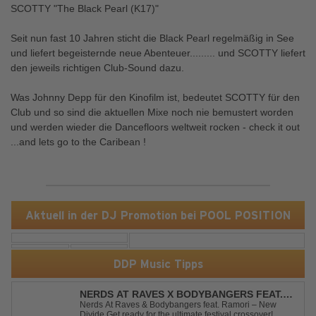
SCOTTY "The Black Pearl (K17)"
Seit nun fast 10 Jahren sticht die Black Pearl regelmäßig in See
und liefert begeisternde neue Abenteuer......... und SCOTTY liefert
den jeweils richtigen Club-Sound dazu.
Was Johnny Depp für den Kinofilm ist, bedeutet SCOTTY für den
Club und so sind die aktuellen Mixe noch nie bemustert worden
und werden wieder die Dancefloors weltweit rocken - check it out
...and lets go to the Caribean !
Aktuell in der DJ Promotion bei POOL POSITION
DDP Music Tipps
NERDS AT RAVES X BODYBANGERS FEAT.
RAMORI - NEW DIVIDE
Nerds At Raves & Bodybangers feat. Ramori – New
Divide Get ready for the ultimate festival crossover!