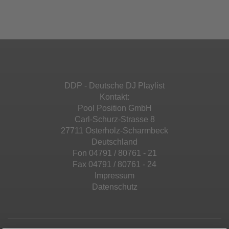
Ihren Aktivitäten sammeln. Bitte lesen Sie die
Mehr Informationen
powered by
Usercentrics Consent
Details durch und stimmen Sie der Nutzung
Management Platform
&
eRecht24
des Service zu, um diese Inhalte anzuzeigen.
Akzeptieren
Mehr Informationen
powered by
Usercentrics Consent
Management Platform
&
eRecht24
Akzeptieren
DDP - Deutsche DJ Playlist
powered by
Usercentrics Consent
Kontakt:
Management Platform
&
eRecht24
Pool Position GmbH
Carl-Schurz-Strasse 8
27711 Osterholz-Scharmbeck
Deutschland
Fon 04791 / 80761 - 21
Fax 04791 / 80761 - 24
Impressum
Datenschutz