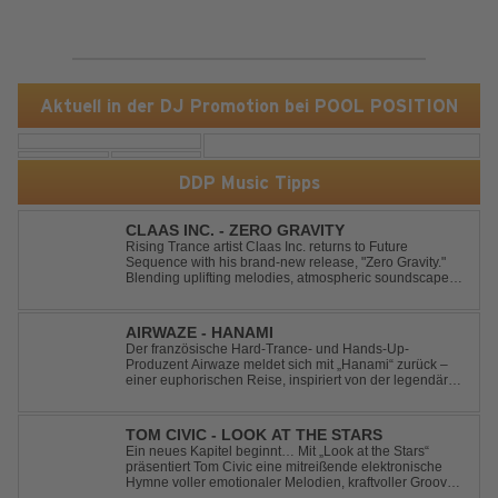
Aktuell in der DJ Promotion bei POOL POSITION
DDP Music Tipps
CLAAS INC. - ZERO GRAVITY
Rising Trance artist Claas Inc. returns to Future
Sequence with his brand-new release, "Zero Gravity."
Blending uplifting melodies, atmospheric soundscapes,
and powerful energy, this track takes listeners on an
unforgettable journey through the finest Uplifting Trance.
Featuring epic breakdowns...
AIRWAZE - HANAMI
Der französische Hard-Trance- und Hands-Up-
Produzent Airwaze meldet sich mit „Hanami“ zurück –
einer euphorischen Reise, inspiriert von der legendären
japanischen Kirschblütenzeit. Durch die Kombination
aus mitreißenden Melodien, energiegeladenen
Rhythmen und emotionalen Vocals fängt der Track ...
TOM CIVIC - LOOK AT THE STARS
Ein neues Kapitel beginnt… Mit „Look at the Stars“
präsentiert Tom Civic eine mitreißende elektronische
Hymne voller emotionaler Melodien, kraftvoller Grooves