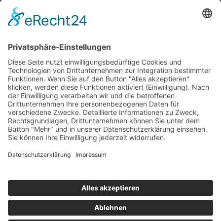
Top 100
Hot 50
Top Neueinsteiger
Highscores
Jahrescharts
Top 100
Hot 50
Top Neueinsteiger
Highscores
Jahrescharts
DJ-Promo buchen