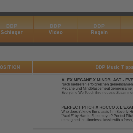
DDP
DDP
DDP
Schlager
Video
Regeln
 POSITION
DDP Music Tipp
ALEX MEGANE X MINDBLAST - EV
Nach mehreren erfolgreichen gemeinsamen 
Megane und Mindblast erneut gemeinsame W
Everytime We Touch ihre neueste Zusammenar
haben sie sich einen echten Klassiker vo
von Ma...
PERFECT PITCH X ROCCO X L'EXAI
Who doesn’t know the classic film Beverly H
“Axel F” by Harold Faltermeyer? Perfect Pit
reimagined this timeless classic with a fres
original vocal hook and a contemporary produc