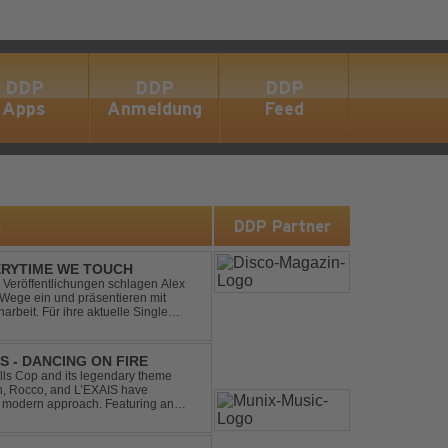
DDP
DDP
DDP
Apps
Anmeldung
Feed
s
DDP Partner
ERYTIME WE TOUCH
Veröffentlichungen schlagen Alex
ege ein und präsentieren mit
beit. Für ihre aktuelle Single
rgenommen: den unvergessenen Song
S - DANCING ON FIRE
ills Cop and its legendary theme
ch, Rocco, and L’EXAIS have
h, modern approach. Featuring an
tion style, they respectf...