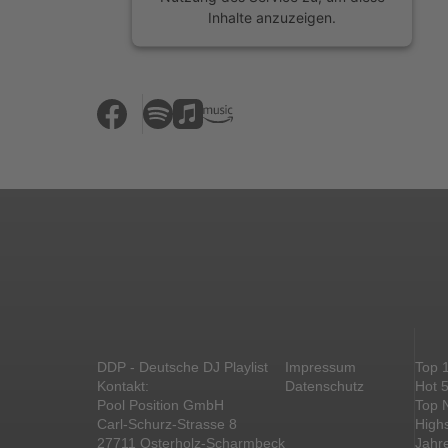
Inhalte anzuzeigen.
Mehr Informationen
Akzeptieren
powered by
Usercentrics Consent
Management Platform
&
eRecht24
DDP - Deutsche DJ Playlist
Impressum
Top 
Kontakt:
Datenschutz
Hot 
Pool Position GmbH
Top 
Carl-Schurz-Strasse 8
High
27711 Osterholz-Scharmbeck
Jahr