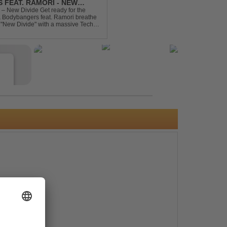
 FEAT. RAMORI - NEW
– New Divide Get ready for the
 & Bodybangers feat. Ramori breathe
m "New Divide" with a massive Techno
singalong moments t...
e
s
e