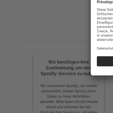
Mehr Informationen
Akzeptieren
powered by
Usercentrics
Consent Management
Platform
&
eRecht24
Wir benötigen Ihre
Zustimmung, um den
Spotify-Service zu laden!
Wir verwenden Spotify, um Inhalte
einzubetten. Dieser Service kann
Daten zu Ihren Aktivitäten
sammeln. Bitte lesen Sie die Details
durch und stimmen Sie der
Nutzung des Service zu, um diese