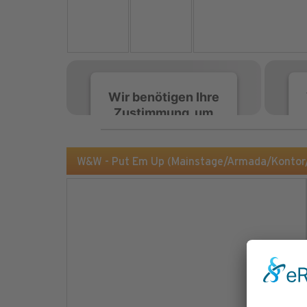
Wir benötigen Ihre
Zustimmung, um
den Spotify-
Service zu laden!
W&W - Put Em Up (Mainstage/Armada/Konto
Wir verwenden Spotify,
um Inhalte einzubetten.
Dieser Service kann
Daten zu Ihren
Aktivitäten sammeln.
Bitte lesen Sie die Details
durch und stimmen Sie
der Nutzung des Service
zu, um diese Inhalte
anzuzeigen.