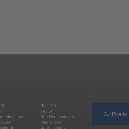
100
Top 100
50
Hot 50
DJ-Promo 
Neueinsteiger
Top Neueinsteiger
scores
Highscores
escharts
Jahrescharts