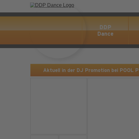
DDP
Dance
Aktuell in der DJ Promotion bei POOL