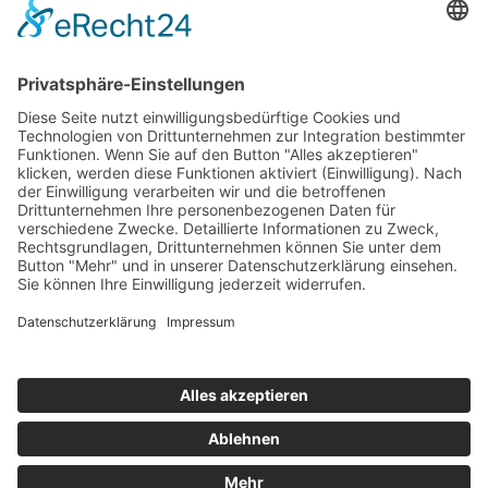
Top 100
Hot 50
Top Neueinsteiger
Highscores
Jahrescharts
Top 100
Hot 50
Top Neueinsteiger
Highscores
Jahrescharts
DJ-Promo buchen