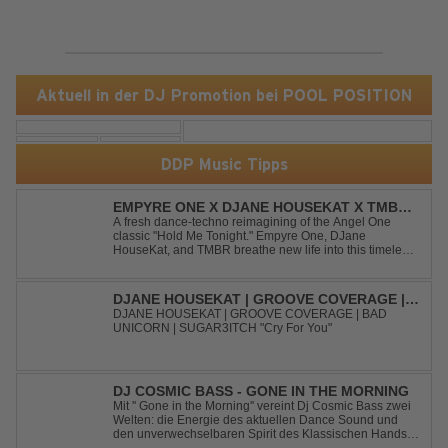
Aktuell in der DJ Promotion bei POOL POSITION
DDP Music Tipps
EMPYRE ONE X DJANE HOUSEKAT X TMBR -
HOLD ME TONIGHT
A fresh dance-techno reimagining of the Angel One
classic "Hold Me Tonight." Empyre One, DJane
HouseKat, and TMBR breathe new life into this timeless
anthem with driving beats, powerful drops, and an
energetic modern production. Blending nostalgia with
contemporary dancefloor energy, this cover...
DJANE HOUSEKAT | GROOVE COVERAGE |
BAD UNICORN | SUGAR3ITCH - CRY FOR
DJANE HOUSEKAT | GROOVE COVERAGE | BAD
UNICORN | SUGAR3ITCH "Cry For You"
YOU
DJ COSMIC BASS - GONE IN THE MORNING
Mit '' Gone in the Morning'' vereint Dj Cosmic Bass zwei
Welten: die Energie des aktuellen Dance Sound und
den unverwechselbaren Spirit des Klassischen Hands