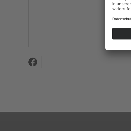
Mehr Informationen
Akzeptieren
powered by
Usercentrics
Consent Management
Platform
&
eRecht24