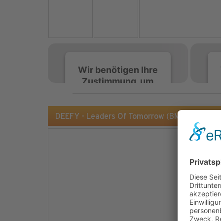
Wir benötigen Ihre
Zustimmung, um
den Spotify-
Service zu laden!
DEEFY - Leaders Of Tomorrow (BMG/Warner)
Wir verwenden Spotify,
um Inhalte einzubetten.
Dieser Service kann
Daten zu Ihren
Aktivitäten sammeln.
Bitte lesen Sie die Details
durch und stimmen Sie
der Nutzung des Service
zu, um diese Inhalte
anzuzeigen.