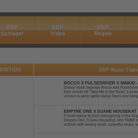
DDP
DDP
DDP
Schlager
Video
Regeln
 POSITION
DDP Music Tipp
ROCCO X PULSEDRIVER X NINKID 
(FESTIVAL MIX)
Dance music legends Rocco and Pulsedriver,
their smash hit “Take Me to the Rave” a pow
version is set to ignite dance floors and bring
Featuring massive kicks and the beloved mel
EMPYRE ONE X DJANE HOUSEKAT 
TONIGHT
A fresh dance-techno reimagining of the Ang
Empyre One, DJane HouseKat, and TMBR brea
anthem with driving beats, powerful drops, 
Blending nostalgia with contemporary dancefl