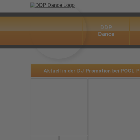
DDP
Dance
Aktuell in der DJ Promotion bei POOL