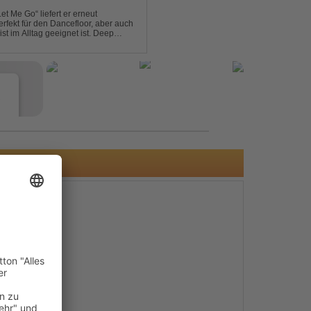
et Me Go“ liefert er erneut
rfekt für den Dancefloor, aber auch
st im Alltag geeignet ist. Deep
nt sein, was als Nächstes...
e
s
e