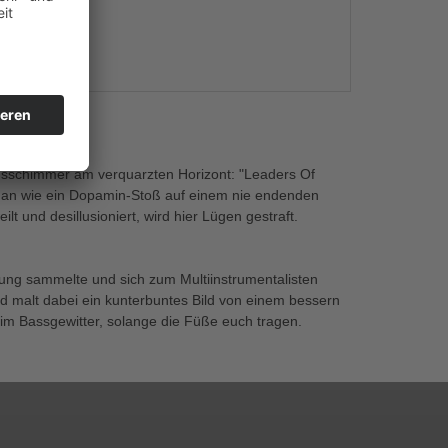
s
gsschimmer am verquarzten Horizont: "Leaders Of
ch an wie ein Dopamin-Stoß auf einem nie endenden
 und desillusioniert, wird hier Lügen gestraft.
rung sammelte und sich zum Multiinstrumentalisten
d malt dabei ein kunterbuntes Bild von einem bessern
t im Bassgewitter, solange die Füße euch tragen.