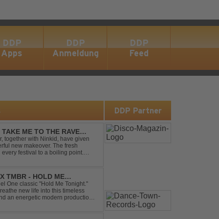
DDP
DDP
DDP
Apps
Anmeldung
Feed
s
DDP Partner
- TAKE ME TO THE RAVE
 together with Ninkid, have given
erful new makeover. The fresh
 every festival to a boiling point.
ody that made the or...
X TMBR - HOLD ME
el One classic "Hold Me Tonight."
the new life into this timeless
and an energetic modern production.
oor energy, this cover...