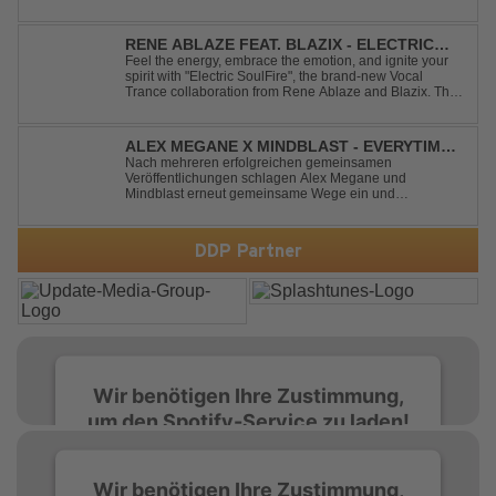
think of you It made me think of you Under a trillion stars
We danced on top of cars ...
RENE ABLAZE FEAT. BLAZIX - ELECTRIC
SOULFIRE
Feel the energy, embrace the emotion, and ignite your
spirit with "Electric SoulFire", the brand-new Vocal
Trance collaboration from Rene Ablaze and Blazix. This
release delivers two unique journeys through the world
of uplifting melodies and powerful vocals. Classic
Uplifting Vocal Trance me...
ALEX MEGANE X MINDBLAST - EVERYTIME
WE TOUCH
Nach mehreren erfolgreichen gemeinsamen
Veröffentlichungen schlagen Alex Megane und
Mindblast erneut gemeinsame Wege ein und
präsentieren mit Everytime We Touch ihre neueste
Zusammenarbeit. Für ihre aktuelle Single haben sie sich
einen echten Klassiker vorgenommen: den
DDP Partner
unvergessenen Song von Ma...
Wir benötigen Ihre Zustimmung,
um den Spotify-Service zu laden!
Wir verwenden Spotify, um Inhalte
Wir benötigen Ihre Zustimmung,