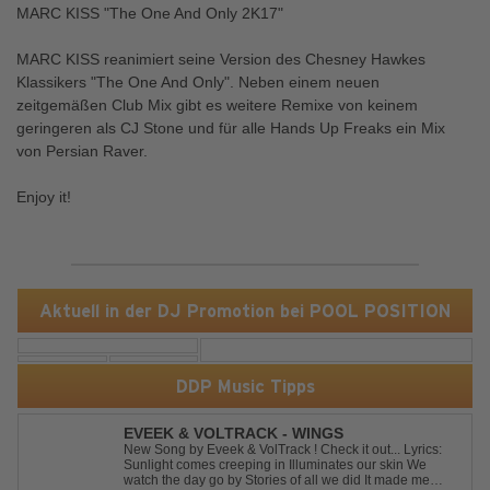
MARC KISS "The One And Only 2K17"
MARC KISS reanimiert seine Version des Chesney Hawkes
Klassikers "The One And Only". Neben einem neuen
zeitgemäßen Club Mix gibt es weitere Remixe von keinem
geringeren als CJ Stone und für alle Hands Up Freaks ein Mix
von Persian Raver.
Enjoy it!
Aktuell in der DJ Promotion bei POOL POSITION
DDP Music Tipps
EVEEK & VOLTRACK - WINGS
New Song by Eveek & VolTrack ! Check it out... Lyrics:
Sunlight comes creeping in Illuminates our skin We
watch the day go by Stories of all we did It made me