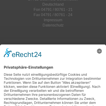
Deutschland
Fon 04791 / 80761 - 21
Fax 04791 / 80761 - 24
Impressum
Datenschutz
Top 100
Hot 50
Top Neueinsteiger
Highscores
Jahrescharts
Top 100
Hot 50
Top Neueinsteiger