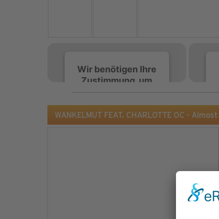
Wir benötigen Ihre
Zustimmung, um
den Spotify-
Service zu laden!
WANKELMUT FEAT. CHARLOTTE OC - Almost M
Wir verwenden Spotify,
um Inhalte einzubetten.
Dieser Service kann
Daten zu Ihren
Aktivitäten sammeln.
Bitte lesen Sie die Details
durch und stimmen Sie
der Nutzung des Service
zu, um diese Inhalte
anzuzeigen.