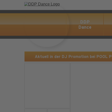
DDP
Dance
Aktuell in der DJ Promotion bei POOL