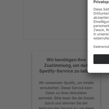
Mehr Informationen
Akzeptieren
powered by
Usercentrics
Consent Management
Platform
&
eRecht24
Wir benötigen Ihre
Zustimmung, um den
Spotify-Service zu laden!
Wir verwenden Spotify, um Inhalte
einzubetten. Dieser Service kann
Daten zu Ihren Aktivitäten
sammeln. Bitte lesen Sie die Details
durch und stimmen Sie der
Nutzung des Service zu, um diese