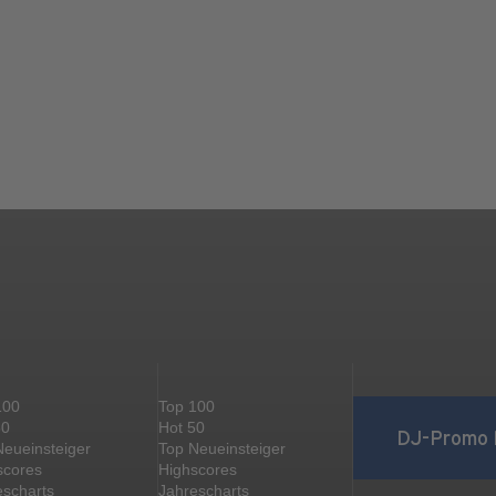
100
Top 100
50
Hot 50
DJ-Promo 
Neueinsteiger
Top Neueinsteiger
scores
Highscores
escharts
Jahrescharts