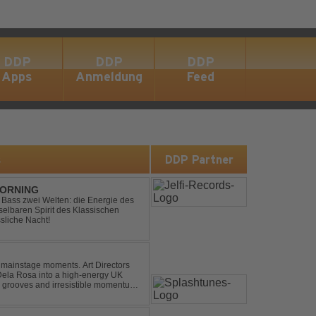
DDP
DDP
DDP
Apps
Anmeldung
Feed
s
DDP Partner
MORNING
ic Bass zwei Welten: die Energie des
lbaren Spirit des Klassischen
sliche Nacht!
 mainstage moments. Art Directors
Dela Rosa into a high-energy UK
grooves and irresistible momentum.
this remix elevates the o...