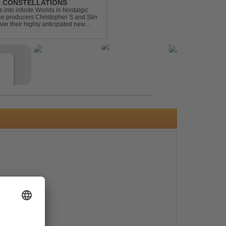
 - CONSTELLATIONS
s into infinite Worlds in Nostalgic
ce producers Christopher S and Slin
ver their highly anticipated new
andard club ...
e
s
e