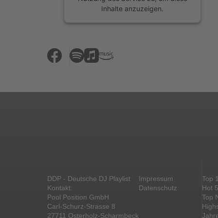
Inhalte anzuzeigen.
Mehr Informationen
Akzeptieren
powered by
Usercentrics Consent
Management Platform
&
eRecht24
DDP - Deutsche DJ Playlist
Impressum
Top 
Kontakt:
Datenschutz
Hot 
Pool Position GmbH
Top 
Carl-Schurz-Strasse 8
High
27711 Osterholz-Scharmbeck
Jahr