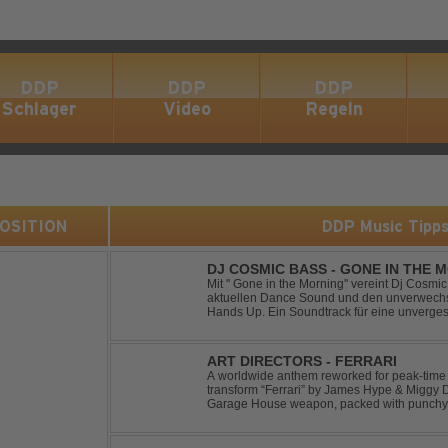
DDP
DDP
DDP
Schlager
Video
Regeln
 POSITION
DDP Music Tipp
DJ COSMIC BASS - GONE IN THE 
Mit '' Gone in the Morning'' vereint Dj Cosm
aktuellen Dance Sound und den unverwechse
Hands Up. Ein Soundtrack für eine unverges
ART DIRECTORS - FERRARI
A worldwide anthem reworked for peak-time
transform “Ferrari” by James Hype & Miggy 
Garage House weapon, packed with punchy 
Designed for clubs and festival crowds alike, 