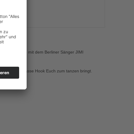
s
 neue Feature mit dem Berliner Sänger JIMI
ls und einer klasse Hook Euch zum tanzen bringt.