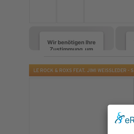
Wir benötigen Ihre
Zustimmung, um
den Spotify-
Service zu laden!
LE ROCK & ROXS FEAT. JIMI WEISSLEDER - 
Wir verwenden Spotify,
um Inhalte einzubetten.
Dieser Service kann
Daten zu Ihren
Aktivitäten sammeln.
Bitte lesen Sie die Details
durch und stimmen Sie
der Nutzung des Service
zu, um diese Inhalte
anzuzeigen.