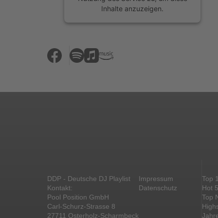
Inhalte anzuzeigen.
Mehr Informationen
Akzeptieren
powered by
Usercentrics Consent
Management Platform
&
eRecht24
DDP - Deutsche DJ Playlist
Impressum
Top 
Kontakt:
Datenschutz
Hot 
Pool Position GmbH
Top 
Carl-Schurz-Strasse 8
High
27711 Osterholz-Scharmbeck
Jahr