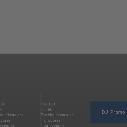
100
Top 100
50
Hot 50
DJ-Promo 
Neueinsteiger
Top Neueinsteiger
scores
Highscores
escharts
Jahrescharts