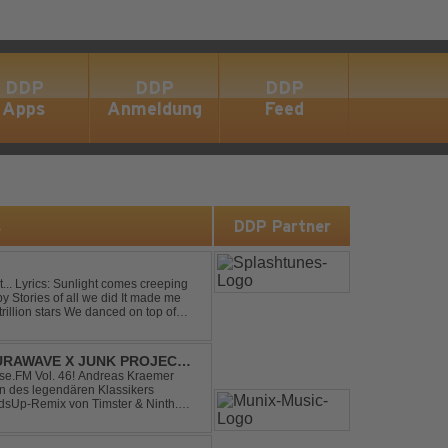
DDP
DDP
DDP
Apps
Anmeldung
Feed
s
DDP Partner
eping
RAWAVE X JUNK PROJECT -
H REMIX)
e.FM Vol. 46! Andreas Kraemer
on des legendären Klassikers
sUp-Remix von Timster & Ninth.
verwandelt den zeitlosen Song mit