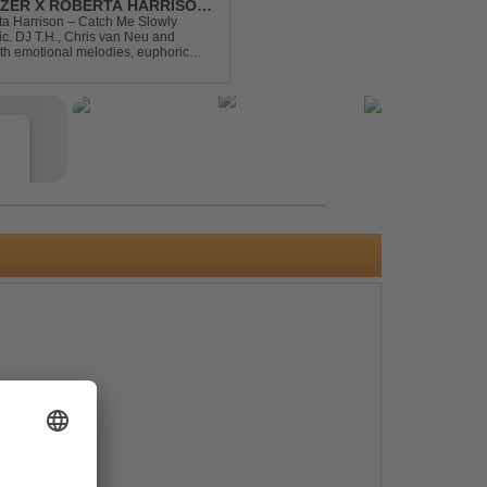
DIZER X ROBERTA HARRISON
rta Harrison – Catch Me Slowly
c. DJ T.H., Chris van Neu and
with emotional melodies, euphoric
rance vibe. At the hear...
e
s
e