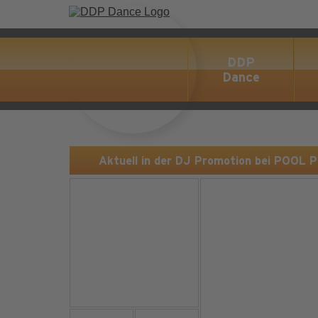
DDP
Dance
Aktuell in der DJ Promotion bei POOL