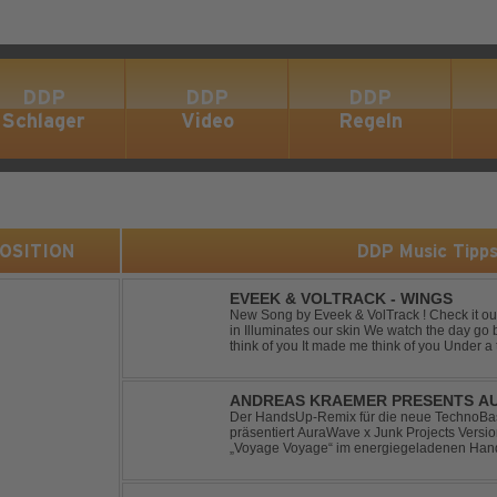
DDP
DDP
DDP
Schlager
Video
Regeln
 POSITION
DDP Music Tipp
EVEEK & VOLTRACK - WINGS
New Song by Eveek & VolTrack ! Check it out... Lyrics: Sunlight comes cre
in Illuminates our skin We watch the day go by Stories of all we did It made me
think of you It made me think of you Under a trillion stars We danced on top of
cars ...
ANDREAS KRAEMER PRESENTS AU
VOYAGE VOYAGE (TIMSTER & NINT
Der HandsUp-Remix für die neue TechnoBas
präsentiert AuraWave x Junk Projects Versi
„Voyage Voyage“ im energiegeladenen Hand
Das HandsUp-Duo aus Nordrhein-Westfalen 
druckvoll...