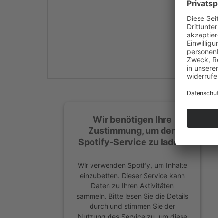
Mehr Informationen
Akzeptieren
powered by
Usercentrics
Consent Management
Platform
&
eRecht24
Wir benötigen Ihre
Zustimmung, um den
Spotify-Service zu laden!
Wir verwenden Spotify, um Inhalte
einzubetten. Dieser Service kann
Daten zu Ihren Aktivitäten
sammeln. Bitte lesen Sie die Details
durch und stimmen Sie der
Nutzung des Service zu, um diese