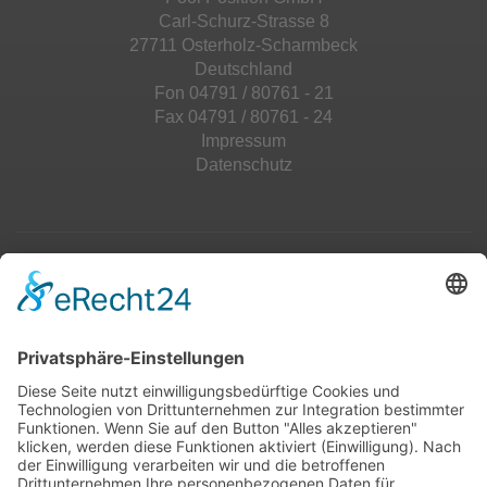
Carl-Schurz-Strasse 8
27711 Osterholz-Scharmbeck
Deutschland
Fon 04791 / 80761 - 21
Fax 04791 / 80761 - 24
Impressum
Datenschutz
Top 100
Hot 50
Top Neueinsteiger
Highscores
Jahrescharts
Top 100