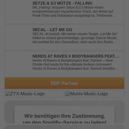
SETZE & DJ MÜTZE - FALLING
Mit „Falling“ droppen Setze & DJ Mütze einen
kompromisslosen Hypertechno-Track, der direkt auf
Peak-Time und Eskalation ausgelegt ist. Treibende
Kicks, verzerrte Synths und energiegeladene Drops
verschmelzen zu einem Sound, der keine Pausen kennt
– roh, schnell und absolut mitreißend. Zwischen ...
SECAL - LET ME GO
SECAL ist zurück. Mit seiner neuen Single „Let Me Go“
liefert er erneut geschmeidige, groovige Dance-Musik,
die perfekt für den Dancefloor, aber auch fürs Radio
oder die persönliche Dance-Playlist im Alltag geeignet
ist. Deep House trifft auf Dance-Pop – man darf
gespannt sein, was als Nächstes...
NERDS AT RAVES X BODYBANGERS FEAT.
RAMORI - NEW DIVIDE
Nerds At Raves & Bodybangers feat. Ramori – New
Divide Get ready for the ultimate festival crossover!
Nerds At Raves & Bodybangers feat. Ramori breathe
new life into Linkin Park's legendary anthem "New
Divide" with a massive Techno Bigroom Festival
makeover. From emotional singalong moments t...
DDP Partner
Wir benötigen Ihre Zustimmung,
um den Spotify-Service zu laden!