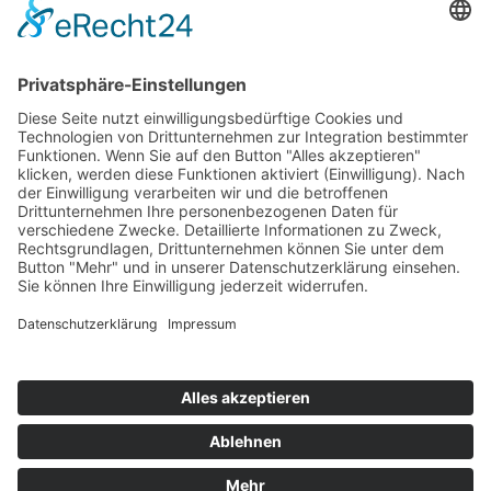
Top 100
Hot 50
Top Neueinsteiger
Highscores
Jahrescharts
Top 100
Hot 50
Top Neueinsteiger
Highscores
Jahrescharts
DJ-Promo buchen