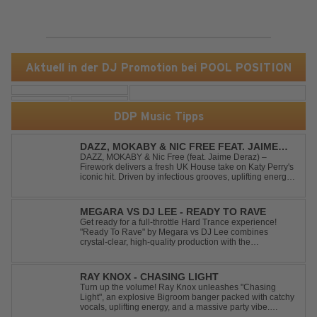
Aktuell in der DJ Promotion bei POOL POSITION
DDP Music Tipps
DAZZ, MOKABY & NIC FREE FEAT. JAIME
DERAZ - FIREWORK
DAZZ, MOKABY & Nic Free (feat. Jaime Deraz) –
Firework delivers a fresh UK House take on Katy Perry's
iconic hit. Driven by infectious grooves, uplifting energy,
and Jaime Deraz's stunning vocals, this reimagined
cover brings a modern club vibe while preserving the
emotional power of the origin...
MEGARA VS DJ LEE - READY TO RAVE
Get ready for a full-throttle Hard Trance experience!
"Ready To Rave" by Megara vs DJ Lee combines
crystal-clear, high-quality production with the
unmistakable spirit of the '90s. Driven by an uplifting,
high-energy melody and pounding, stomping drums, this
track delivers pure rave nostalgia wh...
RAY KNOX - CHASING LIGHT
Turn up the volume! Ray Knox unleashes "Chasing
Light", an explosive Bigroom banger packed with catchy
vocals, uplifting energy, and a massive party vibe.