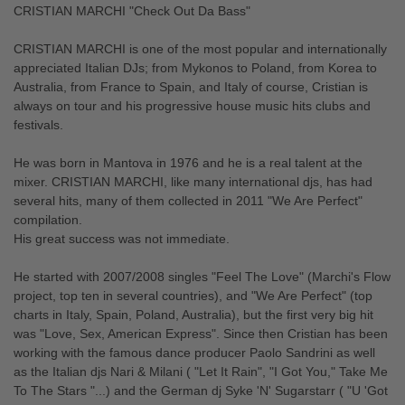
CRISTIAN MARCHI "Check Out Da Bass"
CRISTIAN MARCHI is one of the most popular and internationally
appreciated Italian DJs; from Mykonos to Poland, from Korea to
Australia, from France to Spain, and Italy of course, Cristian is
always on tour and his progressive house music hits clubs and
festivals.
He was born in Mantova in 1976 and he is a real talent at the
mixer. CRISTIAN MARCHI, like many international djs, has had
several hits, many of them collected in 2011 "We Are Perfect"
compilation.
His great success was not immediate.
He started with 2007/2008 singles "Feel The Love" (Marchi's Flow
project, top ten in several countries), and "We Are Perfect" (top
charts in Italy, Spain, Poland, Australia), but the first very big hit
was "Love, Sex, American Express". Since then Cristian has been
working with the famous dance producer Paolo Sandrini as well
as the Italian djs Nari & Milani ( "Let It Rain", "I Got You," Take Me
To The Stars "...) and the German dj Syke 'N' Sugarstarr ( "U 'Got