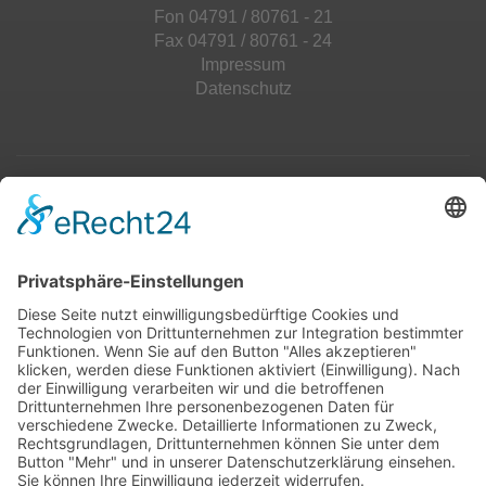
Fon 04791 / 80761 - 21
Fax 04791 / 80761 - 24
Impressum
Datenschutz
Top 100
Hot 50
Top Neueinsteiger
Highscores
Jahrescharts
Top 100
Hot 50
Top Neueinsteiger
Highscores