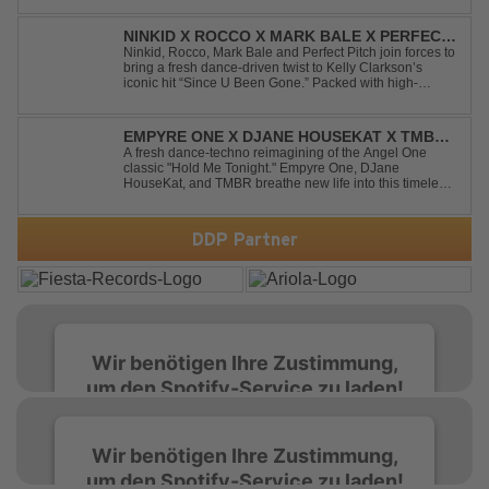
NINKID X ROCCO X MARK BALE X PERFECT
PITCH - SINCE U BEEN GONE
Ninkid, Rocco, Mark Bale and Perfect Pitch join forces to
bring a fresh dance-driven twist to Kelly Clarkson’s
iconic hit “Since U Been Gone.” Packed with high-
energy beats, uplifting vibes and a festival-ready sound,
this cover is built for peak-time sets, radio rotations and
every dancefloor ...
EMPYRE ONE X DJANE HOUSEKAT X TMBR -
HOLD ME TONIGHT
A fresh dance-techno reimagining of the Angel One
classic "Hold Me Tonight." Empyre One, DJane
HouseKat, and TMBR breathe new life into this timeless
anthem with driving beats, powerful drops, and an
energetic modern production. Blending nostalgia with
contemporary dancefloor energy, this cover...
DDP Partner
Wir benötigen Ihre Zustimmung,
um den Spotify-Service zu laden!
Wir verwenden Spotify, um Inhalte
Wir benötigen Ihre Zustimmung,
einzubetten. Dieser Service kann Daten zu
um den Spotify-Service zu laden!
Ihren Aktivitäten sammeln. Bitte lesen Sie die